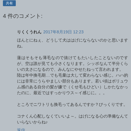
共有
4 件のコメント:
りくくうれん
2017年8月19日 12:23
ほんとにねぇ、どうして犬ははげにならないのかと思います
ね。
蓮はそもそも薄毛なので抜けてもたいしたことないのです
が、空は誰が見ても小さくなります。シッポなんて半分くら
いの太さになるので、みんなにやせたねって言われます。
陸は年中換毛期…でも毛量は大して変わらない感じ。ハハ的
には非常にうらやましい部分もあります。若い頃はボリュウ
ム感のある自分の髪が嫌で（くせ毛もひどい）しかたなかっ
たのに、最近ではすっかりウス～イ感じに。。。
ところでニワトリも換毛ってあるんですか？びっくりです。
コナくん心配しなくていいよ～。はげになる心の準備なんて
いらないからね♪
返信