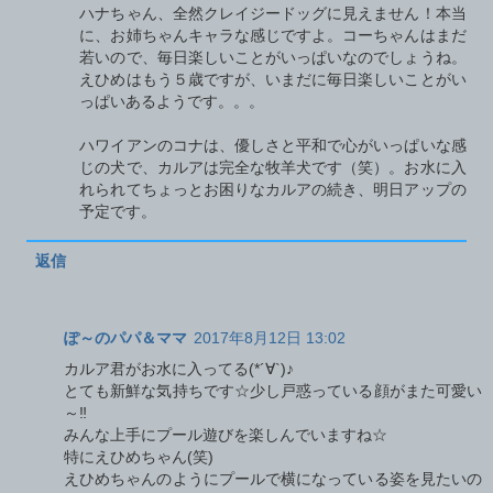
ハナちゃん、全然クレイジードッグに見えません！本当
に、お姉ちゃんキャラな感じですよ。コーちゃんはまだ
若いので、毎日楽しいことがいっぱいなのでしょうね。
えひめはもう５歳ですが、いまだに毎日楽しいことがい
っぱいあるようです。。。
ハワイアンのコナは、優しさと平和で心がいっぱいな感
じの犬で、カルアは完全な牧羊犬です（笑）。お水に入
れられてちょっとお困りなカルアの続き、明日アップの
予定です。
返信
ぽ～のパパ＆ママ
2017年8月12日 13:02
カルア君がお水に入ってる(*´∀`)♪
とても新鮮な気持ちです☆少し戸惑っている顔がまた可愛い
～‼
みんな上手にプール遊びを楽しんでいますね☆
特にえひめちゃん(笑)
えひめちゃんのようにプールで横になっている姿を見たいの