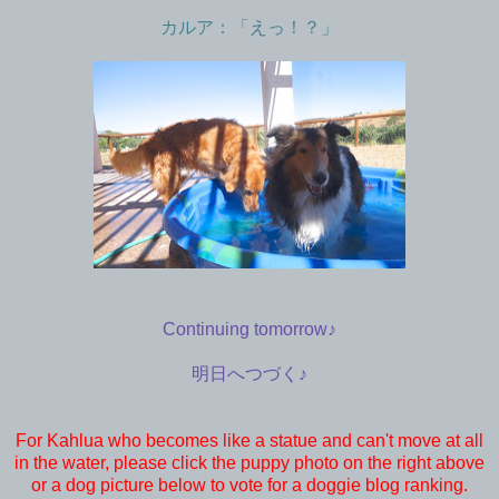
カルア：「えっ！？」
Continuing tomorrow♪
明日へつづく♪
For Kahlua who becomes like a statue and can't move at all
in the water, please click the puppy photo on the right above
or a dog picture below to vote for a doggie blog ranking.