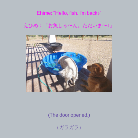
Ehime: "Hello, fish. I'm back♪"
えひめ：「お魚しゃ〜ん。ただいま〜♪」
(The door opened.)
（ガラガラ）