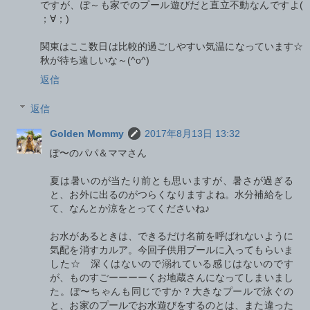
ですが、ぽ～も家でのプール遊びだと直立不動なんですよ(
；∀；)
関東はここ数日は比較的過ごしやすい気温になっています☆
秋が待ち遠しいな～(^o^)
返信
返信
Golden Mommy
2017年8月13日 13:32
ぽ〜のパパ＆ママさん
夏は暑いのが当たり前とも思いますが、暑さが過ぎる
と、お外に出るのがつらくなりますよね。水分補給をし
て、なんとか涼をとってくださいね♪
お水があるときは、できるだけ名前を呼ばれないように
気配を消すカルア。今回子供用プールに入ってもらいま
した☆ 深くはないので溺れている感じはないのです
が、ものすごーーーーくお地蔵さんになってしまいまし
た。ぽ〜ちゃんも同じですか？大きなプールで泳ぐの
と、お家のプールでお水遊びをするのとは、また違った