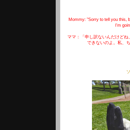
Mommy: "Sorry to tell you this, b
I'm goin
ママ：「申し訳ないんだけどね
できないのよ。私、