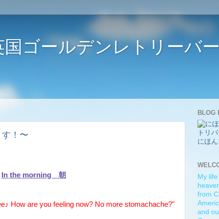
ife 〜英国ゴールデンレトリー
BLOG 
てきます！〜
にほん
WELC
In the morning 朝
My life
heaven)
from C
Americ
ee♪ How are you feeling now? No more stomachache?"
and ou