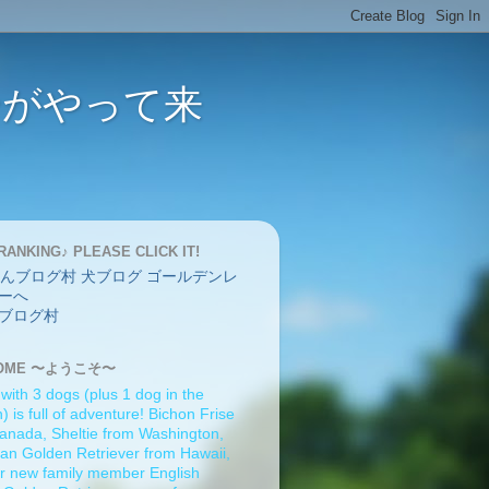
バーがやって来
RANKING♪ PLEASE CLICK IT!
ブログ村
OME 〜ようこそ〜
 with 3 dogs (plus 1 dog in the
 is full of adventure! Bichon Frise
anada, Sheltie from Washington,
an Golden Retriever from Hawaii,
r new family member English