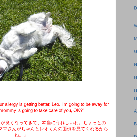
D
W
M
G
N
H
H
H
allergy is getting better, Leo. I'm going to be away for
ou mommy is going to take care of you, OK?"
A
ーが良くなってきて、本当にうれしいわ。ちょっとの
B
ママさんがちゃんとレオくんの面倒を見てくれるから
ね。」
D