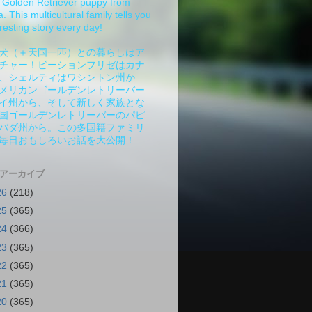
Golden Retriever puppy from
 This multicultural family tells you
resting story every day!
犬（＋天国一匹）との暮らしはア
チャー！ビーションフリゼはカナ
、シェルティはワシントン州か
メリカンゴールデンレトリーバー
イ州から、そして新しく家族とな
国ゴールデンレトリーバーのパピ
バダ州から。この多国籍ファミリ
毎日おもしろいお話を大公開！
 アーカイブ
26
(218)
25
(365)
24
(366)
23
(365)
22
(365)
21
(365)
20
(365)