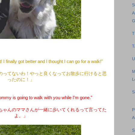
S
A
G
T
T
U
! I finally got better and I thought I can go for a walk!"
M
のってないわ！やっと良くなってお散歩に行けると思
ったのに！」
L
S
my is going to walk with you while I'm gone."
ちゃんのママさんが一緒に歩いてくれるって言ってた
P
よ。」
A
S