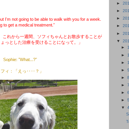
►
20
►
20
►
20
ut I'm not going to be able to walk with you for a week.
g to get a medical treatment."
►
20
►
20
、これから一週間、ソフィちゃんとお散歩することが
▼
20
ちょっとした治療を受けることになって。」
►
►
Sophie: "What...?"
►
►
ソフィ：「えっ‥‥？」
►
►
►
►
▼
S
T