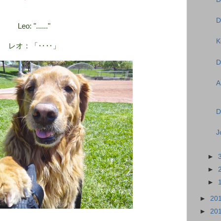
D
Leo: "......"
K
レオ：「‥‥」
D
A
D
J
►
►
►
►
20
►
20