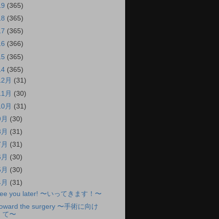
19
(365)
18
(365)
17
(365)
16
(366)
15
(365)
14
(365)
12月
(31)
11月
(30)
10月
(31)
9月
(30)
8月
(31)
7月
(31)
6月
(30)
5月
(30)
4月
(31)
ee you later! 〜いってきます！〜
oward the surgery 〜手術に向け
て〜