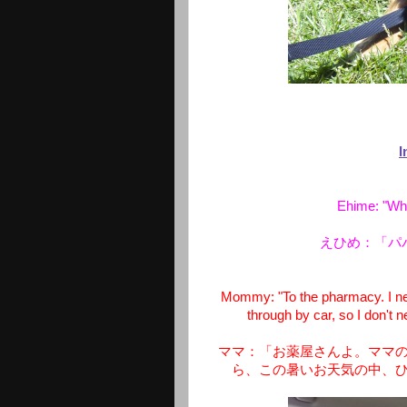
I
Ehime: "Whe
えひめ：「パ
Mommy: "To the pharmacy. I nee
through by car, so I don't n
ママ：「お薬屋さんよ。ママ
ら、この暑いお天気の中、