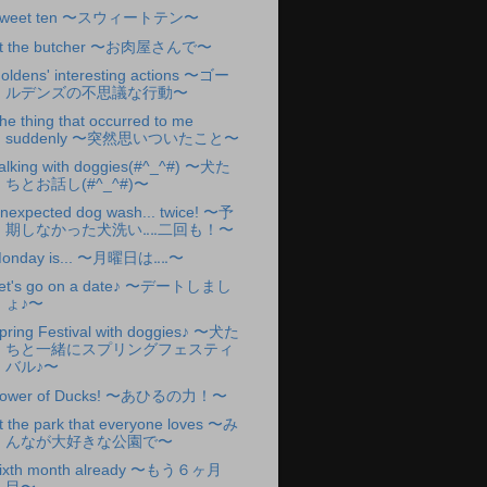
weet ten 〜スウィートテン〜
t the butcher 〜お肉屋さんで〜
oldens' interesting actions 〜ゴー
ルデンズの不思議な行動〜
he thing that occurred to me
suddenly 〜突然思いついたこと〜
alking with doggies(#^_^#) 〜犬た
ちとお話し(#^_^#)〜
nexpected dog wash... twice! 〜予
期しなかった犬洗い‥‥二回も！〜
onday is... 〜月曜日は‥‥〜
et's go on a date♪ 〜デートしまし
ょ♪〜
pring Festival with doggies♪ 〜犬た
ちと一緒にスプリングフェスティ
バル♪〜
ower of Ducks! 〜あひるの力！〜
t the park that everyone loves 〜み
んなが大好きな公園で〜
ixth month already 〜もう６ヶ月