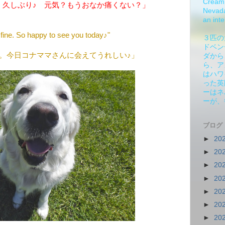
Cream 
、久しぶり♪ 元気？もうおなか痛くない？」
Nevada.
an inte
 fine. So happy to see you today♪"
３匹の
ドベン
。今日コナママさんに会えてうれしい♪」
ダから
ら、ア
はハワ
った英
ーはネ
ーが、
ブログ
►
20
►
20
►
20
►
20
►
20
►
20
►
20