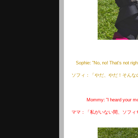
Sophie: "No, no! That's not right
ソフィ：「やだ、やだ！そんな
Mommy: "I heard your mom
ママ：「私がいない間、ソフィ