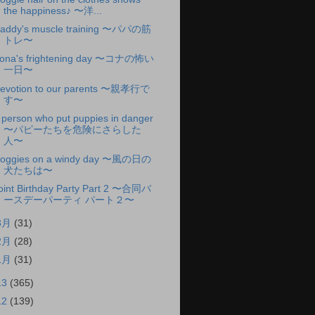
the happiness♪ 〜洋...
addy's muscle training 〜パパの筋
トレ〜
ona's frightening day 〜コナの怖い
一日〜
evotion to our parents 〜親孝行で
す〜
 person who put puppies in danger
〜パピーたちを危険にさらした
人〜
oggies on a windy day 〜風の日の
犬たちは〜
oint Birthday Party Part 2 〜合同バ
ースデーパーティ パート２〜
3月
(31)
2月
(28)
1月
(31)
13
(365)
12
(139)