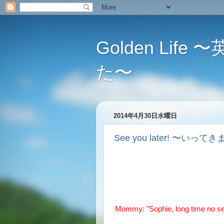
Golden L
た〜
2014年4月30日水曜日
See you later! 〜いっ
Mommy: "Sophie, long time no s