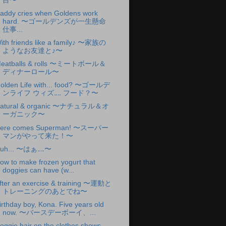
目〜
addy cries when Goldens work
hard. 〜ゴールデンズが一生懸命
仕事...
ith friends like a family♪ 〜家族の
ようなお友達と♪〜
eatballs & rolls 〜ミートボール＆
ディナーロール〜
olden Life with... food? 〜ゴールデ
ンライフ ウィズ‥‥ フード？〜
atural & organic 〜ナチュラル＆オ
ーガニック〜
ere comes Superman! 〜スーパー
マンがやって来た！〜
uh... 〜はぁ‥‥〜
ow to make frozen yogurt that
doggies can have (w...
fter an exercise & training 〜運動と
トレーニングのあとでね〜
irthday boy, Kona. Five years old
now. 〜バースデーボーイ、...
oggie hair on the clothes shows