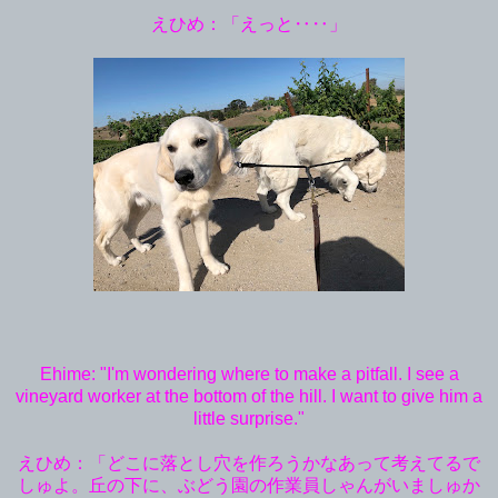
えひめ：「えっと‥‥」
Ehime: "I'm wondering where to make a pitfall. I see a
vineyard worker at the bottom of the hill. I want to give him a
little surprise."
えひめ：「どこに落とし穴を作ろうかなあって考えてるで
しゅよ。丘の下に、ぶどう園の作業員しゃんがいましゅか