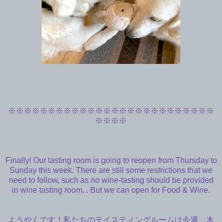
※※※※※
※※※※※
※※※※※
※※※※※
※※※※※
※
※※※※
Finally! Our tasting room is going to
reopen from Thursday to
Sunday this week. There are still some restrictions that we
need to follow, such as no wine-tasting should be provided
in wine tasting room... But we can open for Food & Wine.
ようやくです！私たちのテイスティングルームは今週、木