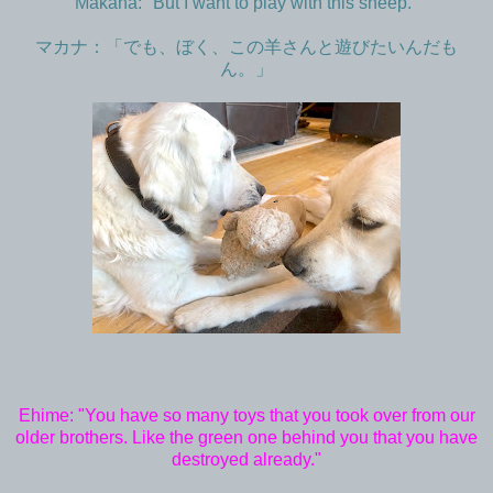
Makana: "But I want to play with this sheep."
マカナ：「でも、ぼく、この羊さんと遊びたいんだも
ん。」
Ehime: "You have so many toys that you took over from our
older brothers. Like the green one behind you that you have
destroyed already."