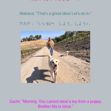
Makana: "That's a great idea! Let's do it♪"
マカナ：「いいね〜 しよう、しよう♪」
Sachi: "Mommy. You cannot steal a toy from a puppy.
Brother Ma is mine."