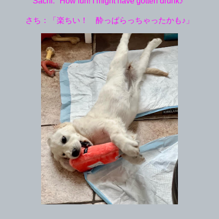
Sachi: "How fun! I might have gotten drunk♪"
さち：「楽ちい！ 酔っぱらっちゃったかも♪」