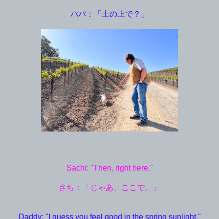
パパ：「土の上で？」
Sachi: "Then, right here."
さち：「じゃあ、ここで。」
Daddy: "I guess you feel good in the spring sunlight."