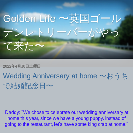
Golden Life 〜英国ゴール
デンレトリーバーがやっ
て来た〜
2022年4月30日土曜日
Wedding Anniversary at home 〜おうち
で結婚記念日〜
Daddy: "We chose to celebrate our wedding anniversary at
home this year, since we have a young puppy. Instead of
going to the restaurant, let's have some king crab at home."