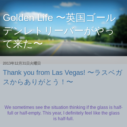
Golden Life 〜英国ゴール
デンレトリーバーがやっ
て来た〜
2013年12月31日火曜日
Thank you from Las Vegas! 〜ラスベガ
スからありがとう！〜
We sometimes see the situation thinking if the glass is half-
full or half-empty. This year, I definitely feel like the glass
is half-full.