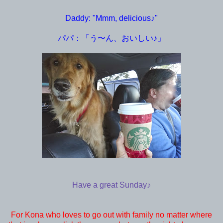
Daddy: "Mmm, delicious♪"
パパ：「う〜ん、おいしい♪」
Have a great Sunday♪
For Kona who loves to go out with family no matter where