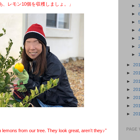
あ、レモン10個を収穫しましょ。」
►
►
►
►
►
►
►
►
20
►
20
►
20
►
20
►
20
►
20
►
20
PAGE 
emons from our tree. They look great, aren't they♪"