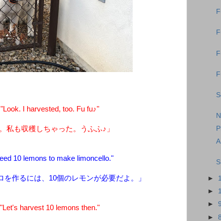
F
F
F
F
S
ook. I harvested, too. Fu fu♪"
N
。私も収穫しちゃった。うふふ♪」
P
A
ed 10 lemons to make limoncello."
S
ロを作るには、10個のレモンが必要だよ。」
►
►
►
et's harvest 10 lemons then."
►