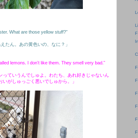
L
L
ter. What are those yellow stuff?"
F
I
ねえたん。あの黄色いの、なに
？」
C
lled lemons. I don't like them. They smell very bad."
F
ンっていうんでしゅよ。わたち、あれ好きじゃないん
F
おいがしゅっごく悪いでしゅから。」
F
F
F
F