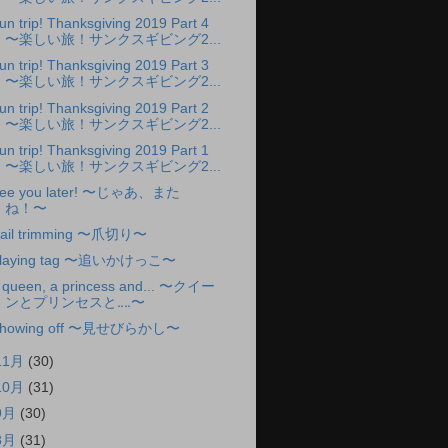
un trip! Thanksgiving 2019 Part 4
〜楽しい旅！サンクスギビング2...
un trip! Thanksgiving 2019 Part 3
〜楽しい旅！サンクスギビング2...
un trip! Thanksgiving 2019 Part 2
〜楽しい旅！サンクスギビング2...
un trip! Thanksgiving 2019 Part 1
〜楽しい旅！サンクスギビング2...
ee you later! 〜じゃあ、また
ね！〜
ail trimming 〜爪切り〜
laying tag 〜追いかけっこ〜
 queen, a princess and... 〜クイー
ンとプリンセスと‥‥〜
howing off 〜見せびらかし〜
11月
(30)
10月
(31)
9月
(30)
8月
(31)