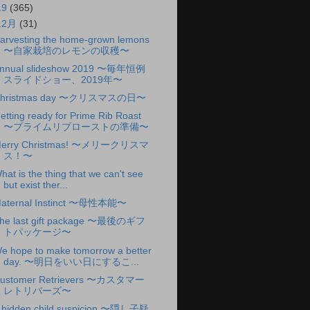
19
(365)
12月
(31)
arvesting the home-grown lemons
〜自家栽培のレモンの収穫〜
nnual slideshow 2019 〜毎年恒例
スライドショー、2019年〜
hristmas day 〜クリスマスの日〜
etting ready for Prime Rib Roast
〜プライムリブローストの準備〜
erry Christmas! 〜メリークリスマ
ス！〜
hat is the thing that we can't see
but exist ther...
aternal Instinct 〜母性本能〜
he last gift package 〜最後のギフ
トパッケージ〜
e hope to make tomorrow a better
day. 〜明日をいい日にするこ...
ustomer Retrievers 〜カスタマー
レトリバーズ〜
 hidden child suspicion 〜隠し子疑