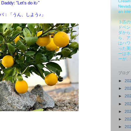
Cream 
Daddy: "Let's do it♪"
Nevada.
an inte
パ：「うん、しよう♪」
３匹の
ドベン
ダから
ら、ア
はハワ
った英
ーはネ
ーが、
ブログ
►
20
►
20
►
20
►
20
►
20
►
20
►
20