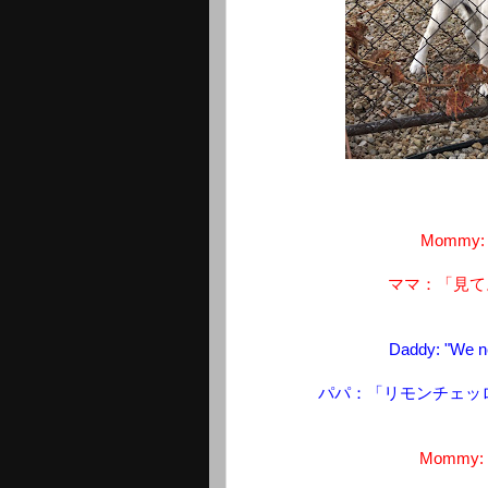
Mommy: "L
ママ：「見て
Daddy: "We ne
パパ：「リモンチェッ
Mommy: "L