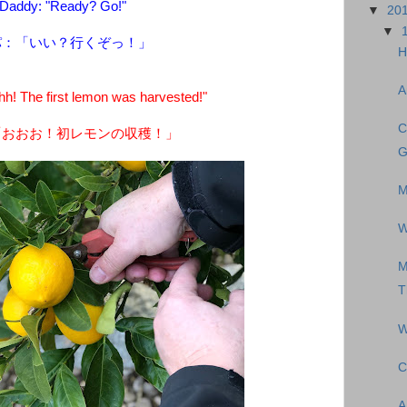
Daddy: "Ready? Go!"
▼
20
▼
パ：「いい？行くぞっ！」
H
A
! The first lemon was harvested!"
C
「おおお！初レモンの収穫！」
G
M
W
M
T
W
C
A