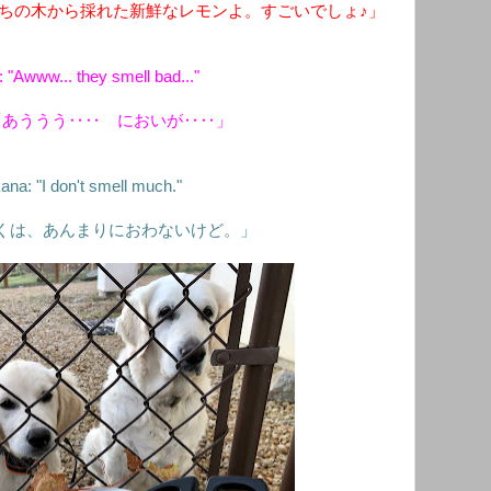
ちの木から採れた新鮮なレモンよ。すごいでしょ♪」
 "Awww... they smell bad..."
「あううう‥‥ においが‥‥」
na: "I don't smell much."
くは、あんまりにおわないけど。」