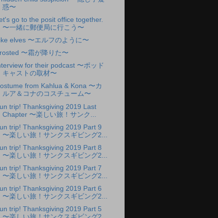
惑〜
et's go to the posit office together.
〜一緒に郵便局に行こう〜
ike elves 〜エルフのように〜
rosted 〜霜が降りた〜
nterview for their podcast 〜ポッド
キャストの取材〜
ostume from Kahlua & Kona 〜カ
ルア＆コナのコスチューム〜
un trip! Thanksgiving 2019 Last
Chapter 〜楽しい旅！サンク...
un trip! Thanksgiving 2019 Part 9
〜楽しい旅！サンクスギビング2...
un trip! Thanksgiving 2019 Part 8
〜楽しい旅！サンクスギビング2...
un trip! Thanksgiving 2019 Part 7
〜楽しい旅！サンクスギビング2...
un trip! Thanksgiving 2019 Part 6
〜楽しい旅！サンクスギビング2...
un trip! Thanksgiving 2019 Part 5
〜楽しい旅！サンクスギビング2...