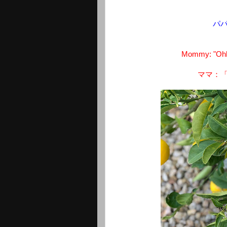
パ
Mommy: "Ohhh
ママ：