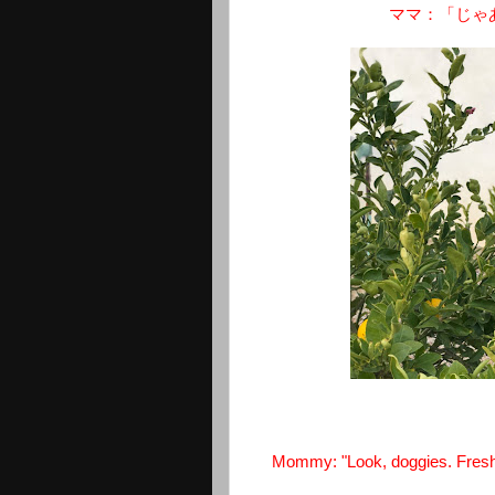
ママ：「じゃ
Mommy: "Look, doggies. Fresh l