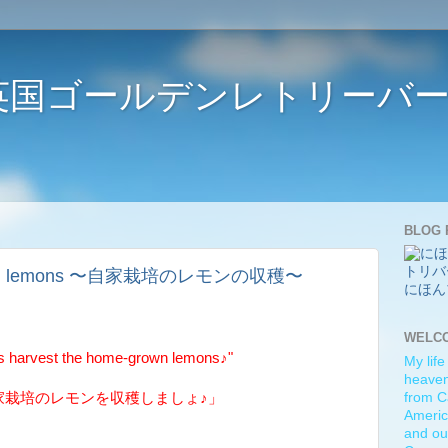
ife 〜英国ゴールデンレトリー
BLOG 
-grown lemons 〜自家栽培のレモンの収穫〜
にほん
WELC
 harvest the home-grown lemons♪"
My life
heaven)
家栽培のレモンを収穫しましょ♪」
from C
Americ
and ou