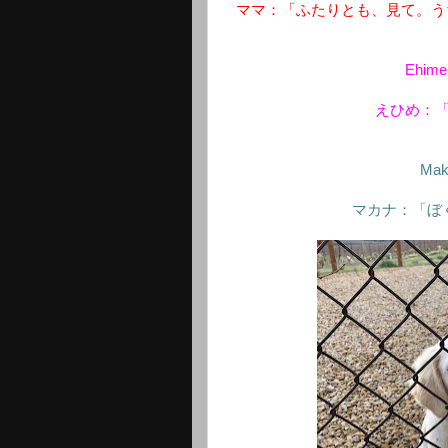
ママ：「ふたりとも、見て。う
Ehime:
えひめ：
Maka
マカナ：「ぼ