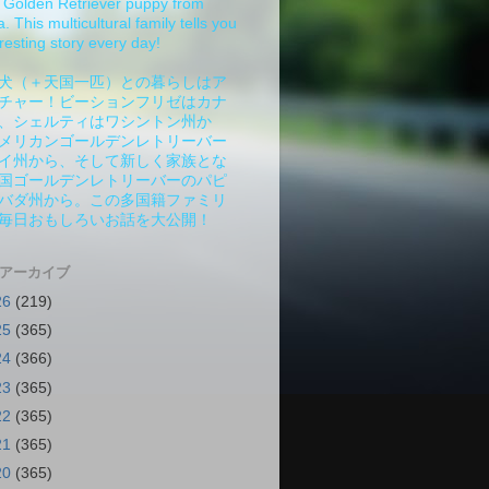
Golden Retriever puppy from
 This multicultural family tells you
resting story every day!
犬（＋天国一匹）との暮らしはア
チャー！ビーションフリゼはカナ
、シェルティはワシントン州か
メリカンゴールデンレトリーバー
イ州から、そして新しく家族とな
国ゴールデンレトリーバーのパピ
バダ州から。この多国籍ファミリ
毎日おもしろいお話を大公開！
 アーカイブ
26
(219)
25
(365)
24
(366)
23
(365)
22
(365)
21
(365)
20
(365)