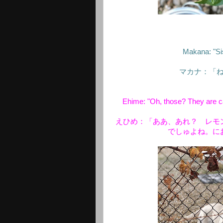
Makana: "Sis
マカナ：「
Ehime: "Oh, those? They are ca
えひめ：「ああ、あれ？ レモ
でしゅよね。に