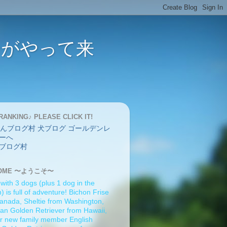
バーがやって来
RANKING♪ PLEASE CLICK IT!
ブログ村
OME 〜ようこそ〜
 with 3 dogs (plus 1 dog in the
 is full of adventure! Bichon Frise
anada, Sheltie from Washington,
an Golden Retriever from Hawaii,
r new family member English