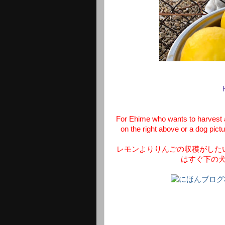
For Ehime who wants to harvest 
on the right above or a dog pict
レモンよりりんごの収穫がした
はすぐ下の