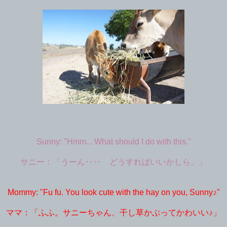
Sunny: "Hmm... What should I do with this."
サニー：「うーん‥‥ どうすればいいかしら。」
Mommy: "Fu fu. You look cute with the hay on you, Sunny♪"
ママ：「ふふ。サニーちゃん、干し草かぶってかわいい♪」