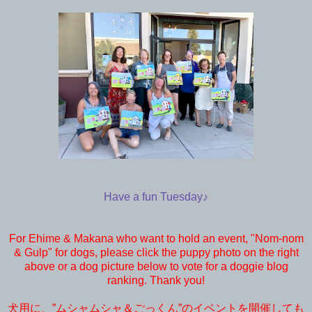
Have a fun Tuesday♪
For Ehime & Makana who want to hold an event, "Nom-nom
& Gulp" for dogs, please click the puppy photo on the right
above or a dog picture below to vote for a doggie blog
ranking. Thank you!
犬用に、”ムシャムシャ＆ごっくん”のイベントを開催しても