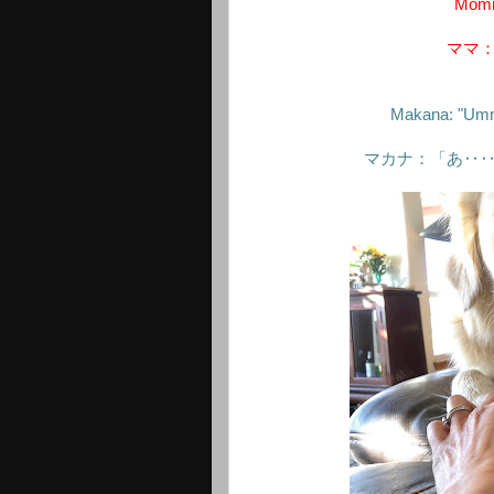
Mommy
ママ
Makana: "Umm..
マカナ：「あ‥