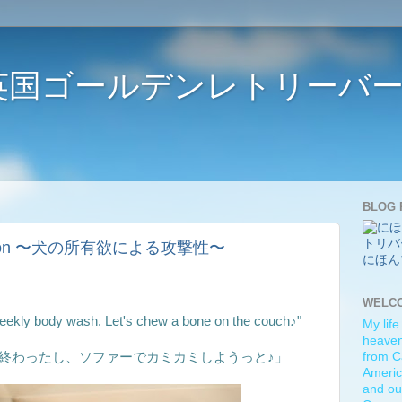
ife 〜英国ゴールデンレトリー
BLOG 
gression 〜犬の所有欲による攻撃性〜
にほん
WELC
weekly body wash. Let's chew a bone on the couch♪"
My life
heaven)
終わったし、ソファーでカミカミしようっと♪」
from C
Americ
and ou