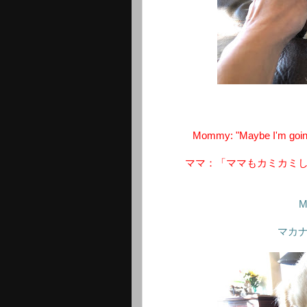
Mommy: "Maybe I'm going 
ママ：「ママもカミカミ
Ma
マカ