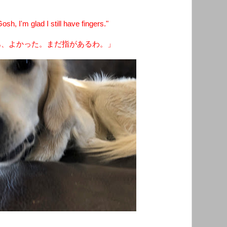
h, I'm glad I still have fingers."
あ、よかった。まだ指があるわ。」