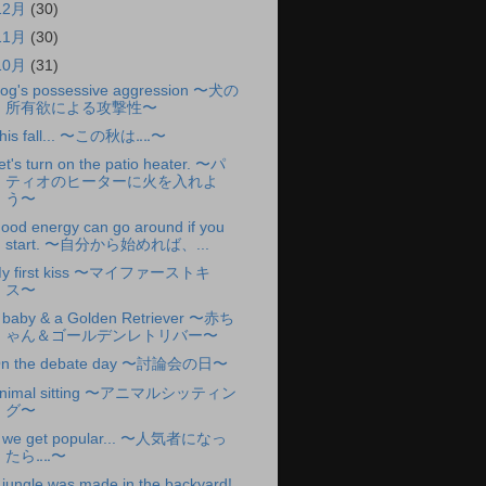
12月
(30)
11月
(30)
10月
(31)
og's possessive aggression 〜犬の
所有欲による攻撃性〜
his fall... 〜この秋は‥‥〜
et's turn on the patio heater. 〜パ
ティオのヒーターに火を入れよ
う〜
ood energy can go around if you
start. 〜自分から始めれば、...
y first kiss 〜マイファーストキ
ス〜
 baby & a Golden Retriever 〜赤ち
ゃん＆ゴールデンレトリバー〜
n the debate day 〜討論会の日〜
nimal sitting 〜アニマルシッティン
グ〜
f we get popular... 〜人気者になっ
たら‥‥〜
 jungle was made in the backyard!