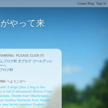
バーがやって来
RANKING♪ PLEASE CLICK IT!
ブログ村
OME 〜ようこそ〜
 with 3 dogs (plus 1 dog in the
 is full of adventure! Bichon Frise
anada, Sheltie from Washington,
an Golden Retriever from Hawaii,
r new family member English