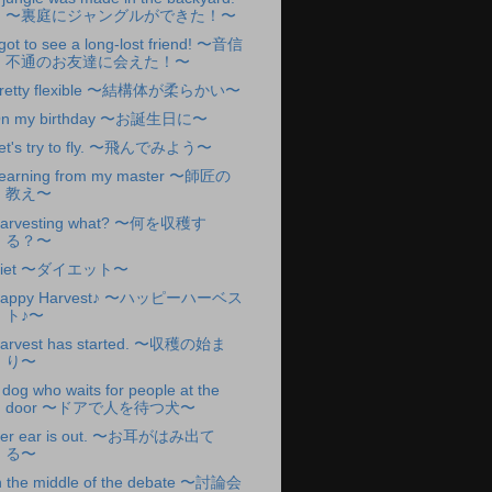
〜裏庭にジャングルができた！〜
 got to see a long-lost friend! 〜音信
不通のお友達に会えた！〜
retty flexible 〜結構体が柔らかい〜
n my birthday 〜お誕生日に〜
et's try to fly. 〜飛んでみよう〜
earning from my master 〜師匠の
教え〜
arvesting what? 〜何を収穫す
る？〜
Diet 〜ダイエット〜
appy Harvest♪ 〜ハッピーハーベス
ト♪〜
arvest has started. 〜収穫の始ま
り〜
 dog who waits for people at the
door 〜ドアで人を待つ犬〜
er ear is out. 〜お耳がはみ出て
る〜
n the middle of the debate 〜討論会