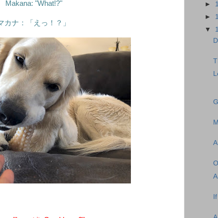
Makana: "What!?"
►
►
マカナ：「えっ！？」
▼
D
T
L
G
M
A
O
A
I
A