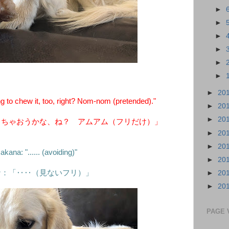
►
►
►
►
►
►
►
20
to chew it, too, right? Nom-nom (pretended)."
►
20
►
20
しちゃおうかな、ね？ アムアム（フリだけ）」
►
20
►
20
kana: "...... (avoiding)"
►
20
ナ：「‥‥（見ないフリ）」
►
20
►
20
PAGE 