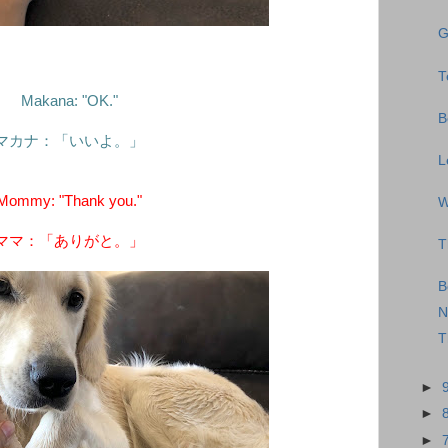
G
T
Makana: "OK."
B
マカナ：「いいよ。」
L
Mommy: "Thank you."
W
ママ：「ありがと。」
T
B
N
T
►
►
►