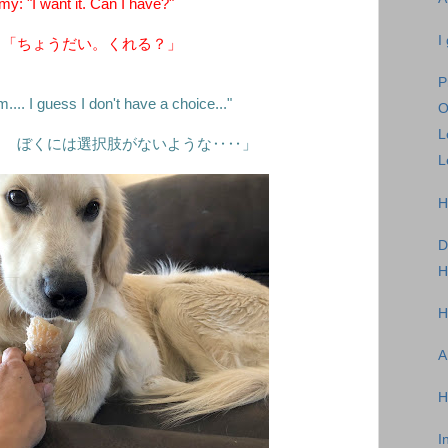
: "I want it. Can I have?"
I
：「ちょうだい。くれる？」
P
.. I guess I don't have a choice..."
O
L
‥ ぼくには選択肢がないような‥‥」
L
H
H
H
A
H
I