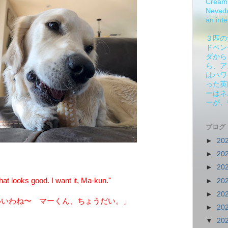
Cream 
Nevada.
an inte
３匹の
ドベン
ダから
ら、ア
はハワ
った英
ーはネ
ーが、
ブログ
►
20
►
20
►
20
t looks good. I want it, Ma-kun."
►
20
►
20
いいわね〜 マーくん、ちょうだい。」
►
20
▼
20