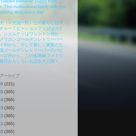
Golden Retriever puppy from
 This multicultural family tells you
resting story every day!
犬（＋天国一匹）との暮らしはア
チャー！ビーションフリゼはカナ
、シェルティはワシントン州か
メリカンゴールデンレトリーバー
イ州から、そして新しく家族とな
国ゴールデンレトリーバーのパピ
バダ州から。この多国籍ファミリ
毎日おもしろいお話を大公開！
 アーカイブ
26
(221)
25
(365)
24
(366)
23
(365)
22
(365)
21
(365)
20
(365)