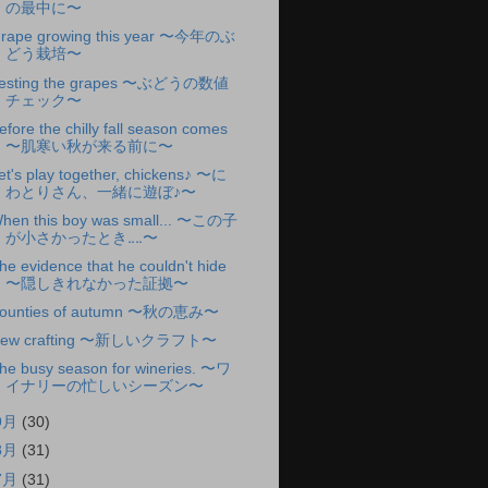
の最中に〜
rape growing this year 〜今年のぶ
どう栽培〜
esting the grapes 〜ぶどうの数値
チェック〜
efore the chilly fall season comes
〜肌寒い秋が来る前に〜
et's play together, chickens♪ 〜に
わとりさん、一緒に遊ぼ♪〜
hen this boy was small... 〜この子
が小さかったとき‥‥〜
he evidence that he couldn't hide
〜隠しきれなかった証拠〜
ounties of autumn 〜秋の恵み〜
ew crafting 〜新しいクラフト〜
he busy season for wineries. 〜ワ
イナリーの忙しいシーズン〜
9月
(30)
8月
(31)
7月
(31)