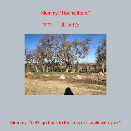
Mommy: "I found them."
ママ：「見つけた。」
Mommy: "Let's go back to the coop. I'll walk with you."