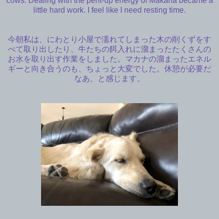
cows. Dealing with the pent-up energy of Makana became a
little hard work. I feel like I need resting time.
今朝私は、にわとり小屋で濡れてしまった木の削くずをす
べて取り出したり、牛たちの餌入れに溜まったたくさんの
お水を取り出す作業をしました。マカナの溜まったエネル
ギーと向き合うのも、ちょっと大変でした。休憩が必要だ
なあ、と感じます。