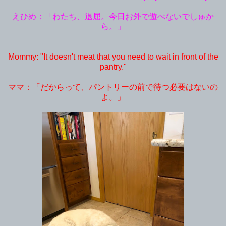
えひめ：「わたち、退屈。今日お外で遊べないでしゅか
ら。」
Mommy: "It doesn't meat that you need to wait in front of the
pantry."
ママ：「だからって、パントリーの前で待つ必要はないの
よ。」