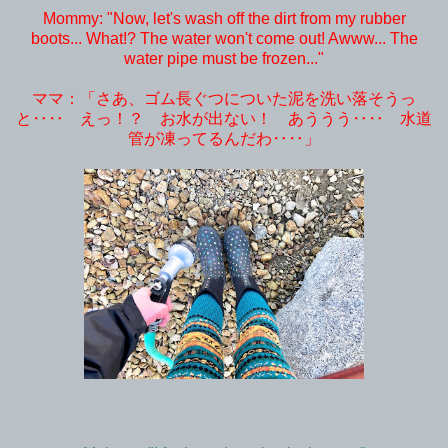
Mommy: "Now, let's wash off the dirt from my rubber
boots... What!? The water won't come out! Awww... The
water pipe must be frozen..."
ママ：「さあ、ゴム長ぐつについた泥を洗い落そうっ
と‥‥ えっ！？ お水が出ない！ あううう‥‥ 水道
管が凍ってるんだわ‥‥」