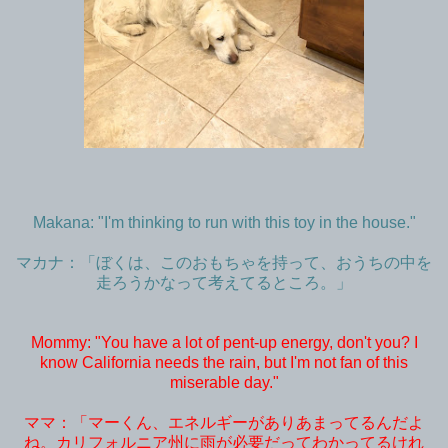
Makana: "I'm thinking to run with this toy in the house."
マカナ：「ぼくは、このおもちゃを持って、おうちの中を
走ろうかなって考えてるところ。」
Mommy: "You have a lot of pent-up energy, don't you? I
know California needs the rain, but I'm not fan of this
miserable day."
ママ：「マーくん、エネルギーがありあまってるんだよ
ね。カリフォルニア州に雨が必要だってわかってるけれ