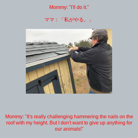
Mommy: "I'll do it."
ママ：「私がやる。」
Mommy: "It's really challenging hammering the nails on the
roof with my height. But I don't want to give up anything for
our animals!"