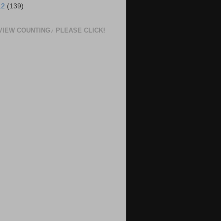
12
(139)
VIEW COUNTING♪ PLEASE CLICK!