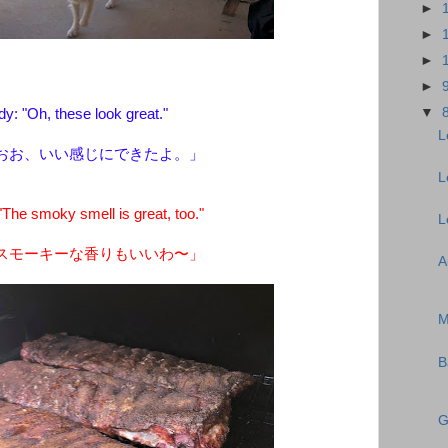
►
►
►
►
▼
y: "Oh, these look great."
L
おお、いい感じにできたよ。」
L
he smoky smell is great, too."
L
スモーキーな香りもいいわ〜」
A
M
B
G