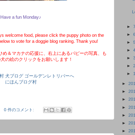
L
Have a fun Monday♪
►
►
 welcome food, please click the puppy photo on the
below to vote for a doggie blog ranking. Thank you!
►
►
ひめ＆マカナの応援に、右上にあるパピーの写真、も
►
の犬の絵のクリックをお願いします！
►
►
にほんブログ村
►
20
►
20
►
20
►
20
0 件のコメント:
►
20
►
20
►
20