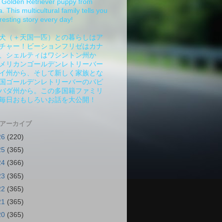
Golden Retriever puppy from
 This multicultural family tells you
resting story every day!
犬（＋天国一匹）との暮らしはア
チャー！ビーションフリゼはカナ
、シェルティはワシントン州か
メリカンゴールデンレトリーバー
イ州から、そして新しく家族とな
国ゴールデンレトリーバーのパピ
バダ州から。この多国籍ファミリ
毎日おもしろいお話を大公開！
 アーカイブ
26
(220)
25
(365)
24
(366)
23
(365)
22
(365)
21
(365)
20
(365)