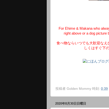
For Ehime & Makana who always
right above or a dog picture 
食べ物ならいつでも大歓迎なえ
しくはすぐ下
投稿者
Golden Mommy
時刻:
0:39
2020年8月30日日曜日