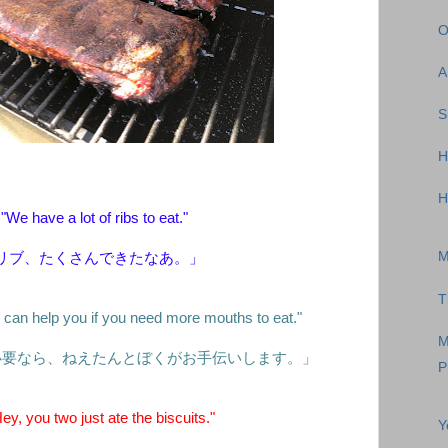
O
A
S
H
H
"We have a lot of ribs to eat."
M
リブ、たくさんできたなあ。」
T
 can help you if you need more mouths to eat."
M
必要なら、ねえたんとぼくがお手伝いします。」
P
, you two just ate the biscuits."
Y