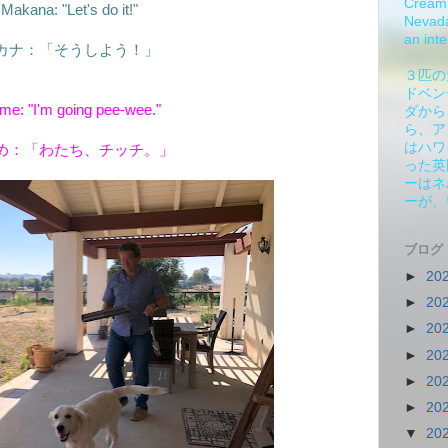
Cream 
Makana: "Let's do it!"
Nevada.
an inte
カナ：「そうしよう！」
３匹の
ドベン
me: "I'm going pee-wee."
ダから
ら、ア
はハワ
め：「わたち、チッチ。」
った英
ーはネ
ーが、
ブログ
►
20
►
20
►
20
►
20
►
20
►
20
▼
20