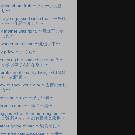
alking about fruit 〜フルーツの話
し〜
ne year passed since then. 〜あれ
から一年経ちました〜
y mother was right. 〜母は正しか
った〜
 worker in training 〜見習い中〜
y pillow 〜まくら〜
ecoming the shaved ice store? 〜
かき氷屋さんになる？〜
 problem of country-living 〜田舎暮
らしの問題〜
ow to show your love 〜愛情の示し
方〜
assionate love 〜激しい愛〜
hree in one 〜一頭に三頭〜
eggies & fruit from our neighbor 〜
ご近所さんからのお野菜＆果物〜
efore going to bed 〜寝る前に〜
rowing nicely & peacefully 〜元気