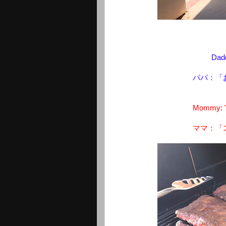
Dadd
パパ：「
Mommy: "T
ママ：「