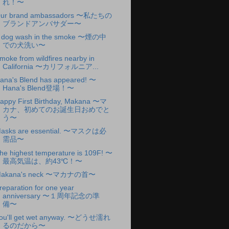
れ！〜
ur brand ambassadors 〜私たちの
ブランドアンバサダー〜
 dog wash in the smoke 〜煙の中
での犬洗い〜
moke from wildfires nearby in
California 〜カリフォルニア...
ana's Blend has appeared! 〜
Hana's Blend登場！〜
appy First Birthday, Makana 〜マ
カナ、初めてのお誕生日おめでと
う〜
asks are essential. 〜マスクは必
需品〜
he highest temperature is 109F! 〜
最高気温は、約43℃！〜
akana's neck 〜マカナの首〜
reparation for one year
anniversary 〜１周年記念の準
備〜
ou'll get wet anyway. 〜どうせ濡れ
るのだから〜