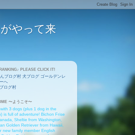
バーがやって来
RANKING♪ PLEASE CLICK IT!
ブログ村
OME 〜ようこそ〜
 with 3 dogs (plus 1 dog in the
 is full of adventure! Bichon Frise
anada, Sheltie from Washington,
an Golden Retriever from Hawaii,
r new family member English