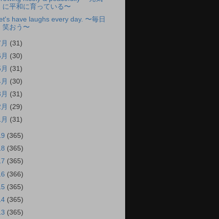
に平和に育っている〜
et's have laughs every day. 〜毎日
笑おう〜
7月
(31)
6月
(30)
5月
(31)
4月
(30)
3月
(31)
2月
(29)
1月
(31)
19
(365)
18
(365)
17
(365)
16
(366)
15
(365)
14
(365)
13
(365)