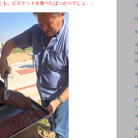
とも、ビスケットを食べたばっかりでしょ。」
T
O
M
A
M
B
A
H
P
T
V
B
G