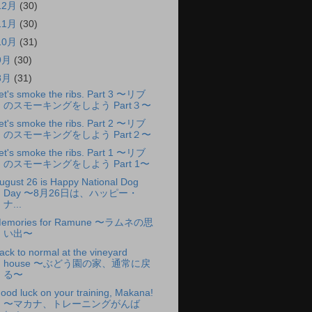
12月
(30)
11月
(30)
10月
(31)
9月
(30)
8月
(31)
et's smoke the ribs. Part 3 〜リブ
のスモーキングをしよう Part３〜
et's smoke the ribs. Part 2 〜リブ
のスモーキングをしよう Part２〜
et's smoke the ribs. Part 1 〜リブ
のスモーキングをしよう Part 1〜
ugust 26 is Happy National Dog
Day 〜8月26日は、ハッピー・
ナ...
emories for Ramune 〜ラムネの思
い出〜
ack to normal at the vineyard
house 〜ぶどう園の家、通常に戻
る〜
ood luck on your training, Makana!
〜マカナ、トレーニングがんば