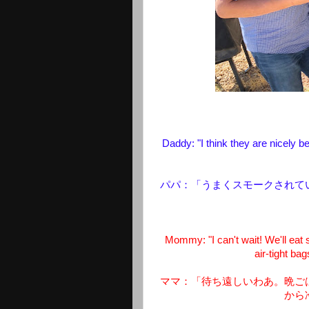
Daddy: "I think they are nicely 
パパ：「うまくスモークされて
Mommy: "I can't wait! We'll eat 
air-tight bag
ママ：「待ち遠しいわあ。晩ご
から