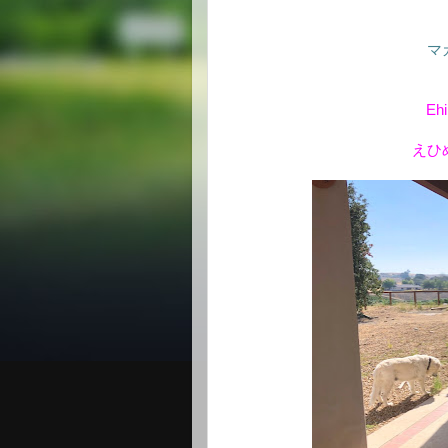
マ
Ehi
えひ