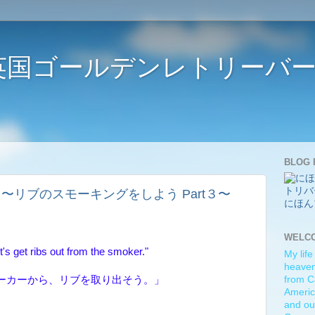
ife 〜英国ゴールデンレトリー
BLOG 
. Part 3 〜リブのスモーキングをしよう Part３〜
にほん
WELC
's get ribs out from the smoker."
My life
heaven)
ーカーから、リブを取り出そう。」
from C
Americ
and ou