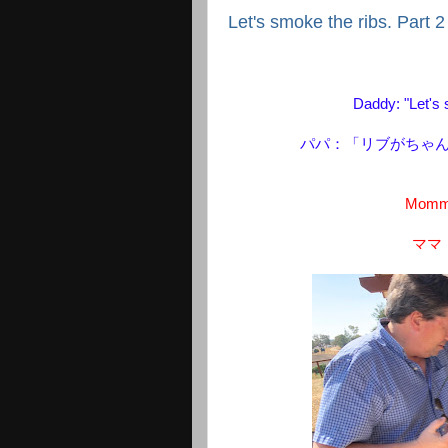
Let's smoke the ribs
Daddy: "Let's 
パパ：「リブがちゃ
Mommy
ママ