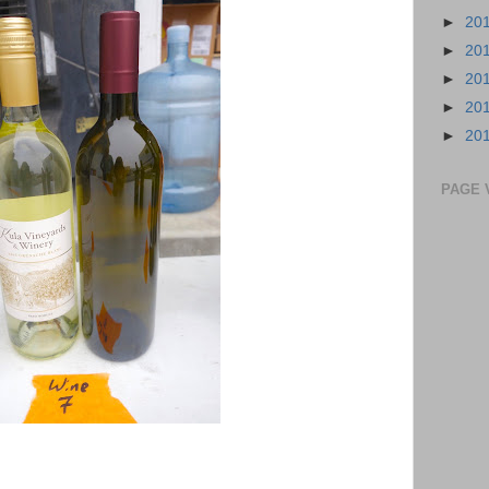
►
20
►
20
►
20
►
20
►
20
PAGE 