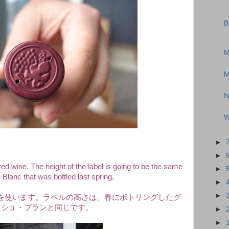
B
M
M
N
W
►
►
red wine. The height of the label is going to be the same
►
Blanc that was bottled last spring.
►
►
を使います。ラベルの高さは、春にボトリングしたグ
ッシュ・ブランと同じです。
►
►