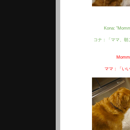
Kona: "Mommy
コナ：「ママ、朝
Mommy:
ママ：「い