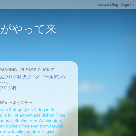
バーがやって来
RANKING♪ PLEASE CLICK IT!
ブログ村
OME 〜ようこそ〜
 with 3 dogs (plus 1 dog in the
 is full of adventure! Bichon Frise
anada, Sheltie from Washington,
an Golden Retriever from Hawaii,
r new family member English