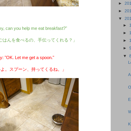
►
20
►
20
▼
20
►
, can you help me eat breakfast?"
►
ごはんを食べるの、手伝ってくれる？」
►
►
▼
 "OK. Let me get a spoon."
L
いよ。スプーン、持ってくるね。」
A
O
E
W
K