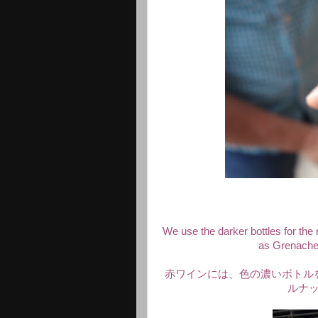
We use the darker bottles for the 
as Grenache 
赤ワインには、色の濃いボトル
ルナ