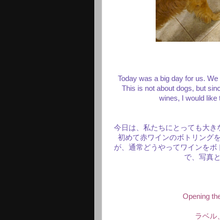
Today was a big day for us. We b
This is not about dogs, but sin
wines, I would like 
今日は、私たちにとっても大き
初めて赤ワインのボトリング
が、通常どうやってワインをボ
で、写真
Opening the
ラベル