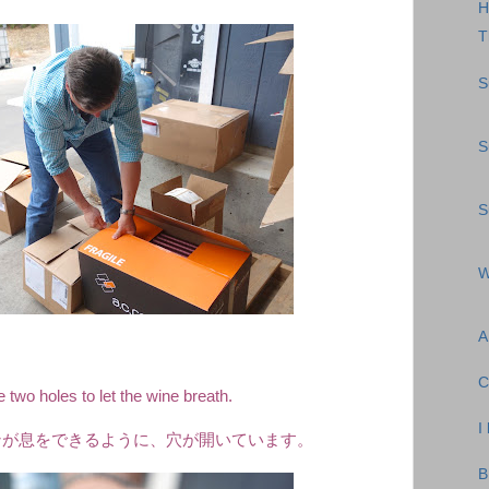
T
S
S
S
W
A
C
two holes to let the wine breath.
I
ンが息をできるように、穴が開いています。
B