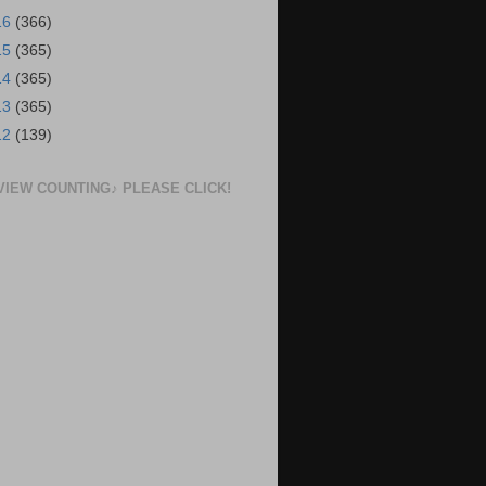
16
(366)
15
(365)
14
(365)
13
(365)
12
(139)
VIEW COUNTING♪ PLEASE CLICK!