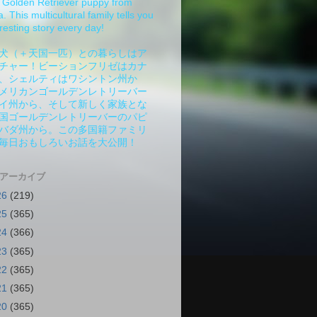
Golden Retriever puppy from
 This multicultural family tells you
resting story every day!
犬（＋天国一匹）との暮らしはア
チャー！ビーションフリゼはカナ
、シェルティはワシントン州か
メリカンゴールデンレトリーバー
イ州から、そして新しく家族とな
国ゴールデンレトリーバーのパピ
バダ州から。この多国籍ファミリ
毎日おもしろいお話を大公開！
 アーカイブ
26
(219)
25
(365)
24
(366)
23
(365)
22
(365)
21
(365)
20
(365)