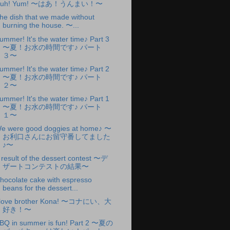
Huh! Yum! 〜はあ！うんまい！〜
he dish that we made without
burning the house. 〜...
ummer! It's the water time♪ Part 3
〜夏！お水の時間です♪ パート
３〜
ummer! It's the water time♪ Part 2
〜夏！お水の時間です♪ パート
２〜
ummer! It's the water time♪ Part 1
〜夏！お水の時間です♪ パート
１〜
e were good doggies at home♪ 〜
お利口さんにお留守番してました
♪〜
 result of the dessert contest 〜デ
ザートコンテストの結果〜
hocolate cake with espresso
beans for the dessert...
 love brother Kona! 〜コナにい、大
好き！〜
BQ in summer is fun! Part 2 〜夏の