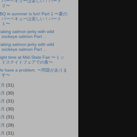
バーベキューは楽しい！パート
２〜
BQ in summer is fun! Part 1 〜夏の
バーベキューは楽しい！パート
１〜
aking salmon jerky with wild
sockeye salmon Part ...
aking salmon jerky with wild
sockeye salmon Part ...
ight time at Mid-State Fair 〜ミッ
ドステイトフェアでの夜〜
e have a problem. 〜問題がありま
す〜
7月
(31)
6月
(30)
5月
(31)
4月
(30)
3月
(31)
2月
(28)
1月
(31)