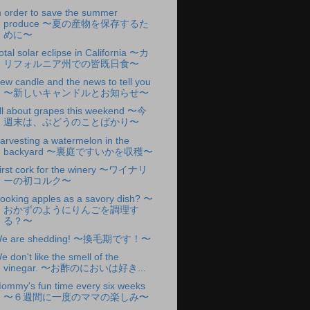
n order to save the summer
produce 〜夏の産物を保存するた
めに〜
otal solar eclipse in California 〜カ
リフォルニア州での皆既日食〜
ew candle and the news to tell you
〜新しいキャンドルとお知らせ〜
ll about grapes this weekend 〜今
週末は、ぶどうのことばかり〜
arvesting a watermelon in the
backyard 〜裏庭ですいかを収穫〜
irst cork for the winery 〜ワイナリ
ーの初コルク〜
ooking apples as a savory dish? 〜
おかずのようにりんごを調理す
る？〜
e are shedding! 〜換毛期です！〜
e don't like the smell of the
vinegar. 〜お酢のにおいは好き...
ommy's fun time every six weeks
〜６週間に一度のママの楽しみ〜