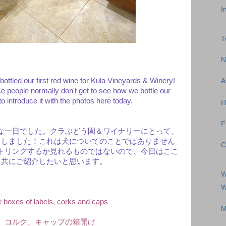
I
T
N
ottled our first red wine for Kula Vineyards & Winery!
A
ce people normally don't get to see how we bottle our
to introduce it with the photos here today.
H
F
な一日でした。クラぶどう園＆ワイナリーにとって、
をしました！これは犬についてのことではありません
C
トリングするか見れるものではないので、今日はここ
と共にご紹介したいと思います。
W
W
 boxes of labels, corks and caps
M
、コルク、キャップの箱開け