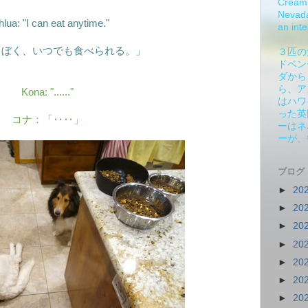
Cream 
Nevada.
lua: "I can eat anytime."
an inte
「ぼく、いつでも食べられる。」
３匹の
ドベン
ダから
ら、ア
Kona: "......"
はハワ
った英
コナ：「‥‥」
ーはネ
ーが、
ブログ
►
20
►
20
►
20
►
20
►
20
►
20
►
20