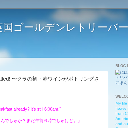
ife 〜英国ゴールデンレトリー
BLOG 
e was bottled! 〜クラの初・赤ワインがボトリングさ
にほん
WELC
My life
heaven)
akfast already? It's still 6:00am."
from C
Americ
はんでしゅか？まだ午前６時でしゅけど。」
and ou