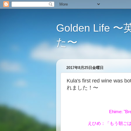
Golden L
た〜
2017年8月25日金曜日
Kula's first red win
れました！〜
Ehime: "Bre
えひめ：「もう朝ご