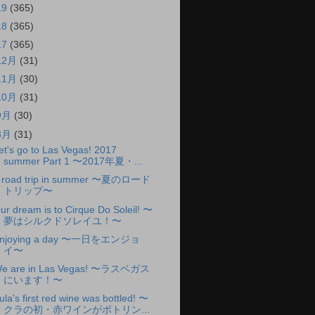
19
(365)
18
(365)
17
(365)
12月
(31)
11月
(30)
10月
(31)
9月
(30)
8月
(31)
et's go to Las Vegas! 2017
summer Part 1 〜2017年夏・...
 road trip in summer 〜夏のロード
トリップ〜
ur dream is to Cirque Do Soleil! 〜
夢はシルクドソレイユ！〜
njoying a day 〜一日をエンジョ
イ〜
e are in Las Vegas! 〜ラスベガス
にいます！〜
ula's first red wine was bottled! 〜
クラの初・赤ワインがボトリン...