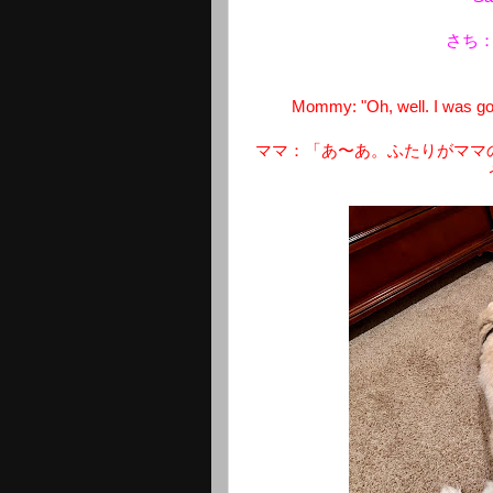
さち
Mommy: "Oh, well. I was going
ママ：「あ〜あ。ふたりがママ