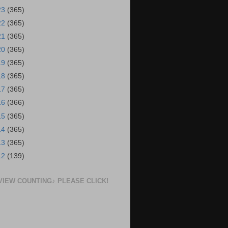
23
(365)
22
(365)
21
(365)
20
(365)
19
(365)
18
(365)
17
(365)
16
(366)
15
(365)
14
(365)
13
(365)
12
(139)
VIEW COUNTING♪ PLEASE CLICK!