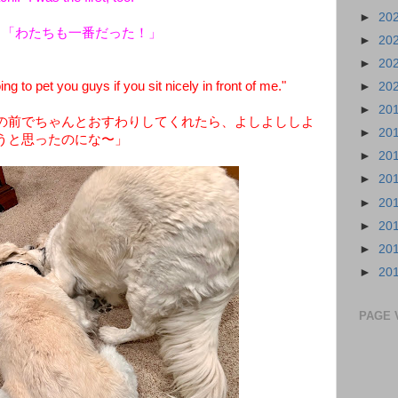
►
20
：「わたちも一番だった！」
►
20
►
20
 to pet you guys if you sit nicely in front of me."
►
20
►
20
の前でちゃんとおすわりしてくれたら、よしよししよ
►
20
うと思ったのにな〜」
►
20
►
20
►
20
►
20
►
20
►
20
PAGE 