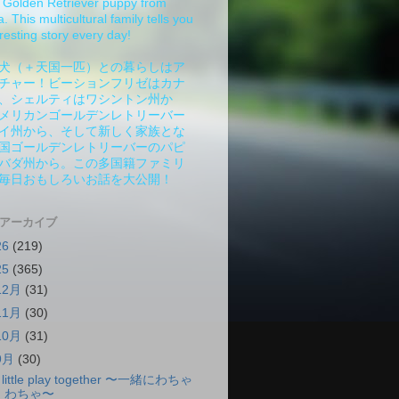
Golden Retriever puppy from
 This multicultural family tells you
resting story every day!
犬（＋天国一匹）との暮らしはア
チャー！ビーションフリゼはカナ
、シェルティはワシントン州か
メリカンゴールデンレトリーバー
イ州から、そして新しく家族とな
国ゴールデンレトリーバーのパピ
バダ州から。この多国籍ファミリ
毎日おもしろいお話を大公開！
 アーカイブ
26
(219)
25
(365)
12月
(31)
11月
(30)
10月
(31)
9月
(30)
 little play together 〜一緒にわちゃ
わちゃ〜