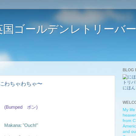
ife 〜英国ゴールデンレトリー
BLOG 
er 〜一緒にわちゃわちゃ〜
にほん
WELC
(Bumped ボン)
My life
heaven)
from C
Makana: "Ouch!"
Americ
and ou