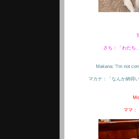
S
さち：「わたち
Makana: "I'm not comp
マカナ：「なんか納得
Mo
ママ：