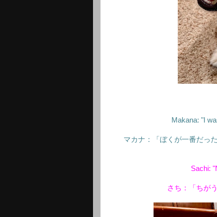
Makana: "I was
マカナ：「ぼくが一番だっ
Sachi: "
さち：「ちが