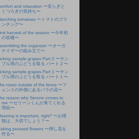
omfort and relaxation 〜安らぎと
くつろぎの気持ち〜
lanching tomatoes 〜トマトのブラ
ンチング〜
irst harvest of the season 〜今年初
の収穫〜
ssembling the organizer 〜オーガ
ナイザーの組み立て〜
icking sample grapes Part 2 〜サン
プル用のぶどうを取る パート２〜
icking sample grapes Part 1 〜サン
プル用のぶどうを取る パート１〜
he roses outside of the fence 〜フ
ェンスの外側にあるバラの花〜
he reason why Serene comes to
me 〜セリーンくんが来てくれる
理由〜
leaning is important, right? 〜お掃
除は、大切でしょう？〜
aking pressed flowers 〜押し花を
作る〜