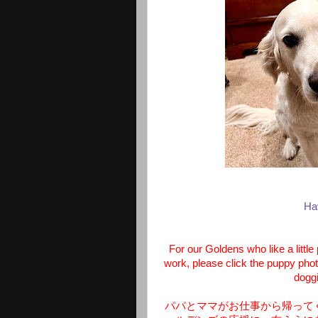
Ha
For our Goldens who like a lit
work, please click the puppy photo
doggi
パパとママがお仕事から帰って