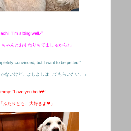
achi: "I'm sitting well♪"
、ちゃんとおすわりちてましゅから♪」
letely convinced, but I want to be petted."
いかないけど、よしよしはしてもらいたい。」
mmy: "Love you both❤︎"
「ふたりとも、大好きよ❤︎」