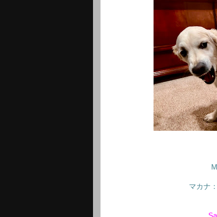
M
マカナ
Sac