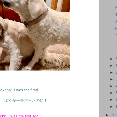
M
H
B
A
P
L
►
►
►
►
►
akana: "I was the first!"
►
►
：「ぼくが一番だったのに！」
►
►
20
hi: "I was the first, too!"