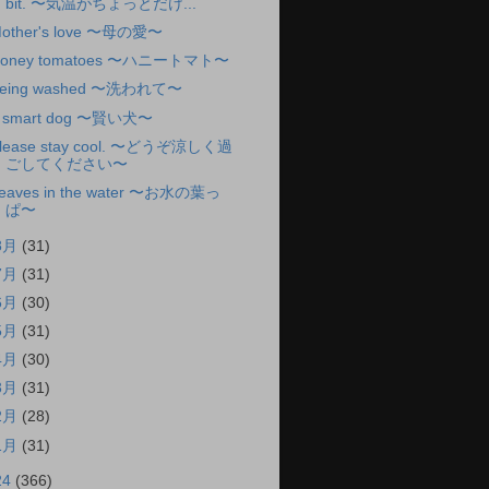
bit. 〜気温がちょっとだけ...
other's love 〜母の愛〜
oney tomatoes 〜ハニートマト〜
eing washed 〜洗われて〜
 smart dog 〜賢い犬〜
lease stay cool. 〜どうぞ涼しく過
ごしてください〜
eaves in the water 〜お水の葉っ
ぱ〜
8月
(31)
7月
(31)
6月
(30)
5月
(31)
4月
(30)
3月
(31)
2月
(28)
1月
(31)
24
(366)