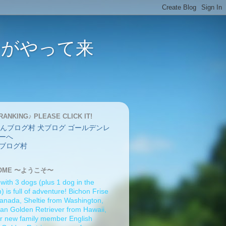
バーがやって来
RANKING♪ PLEASE CLICK IT!
ブログ村
OME 〜ようこそ〜
 with 3 dogs (plus 1 dog in the
 is full of adventure! Bichon Frise
anada, Sheltie from Washington,
an Golden Retriever from Hawaii,
r new family member English