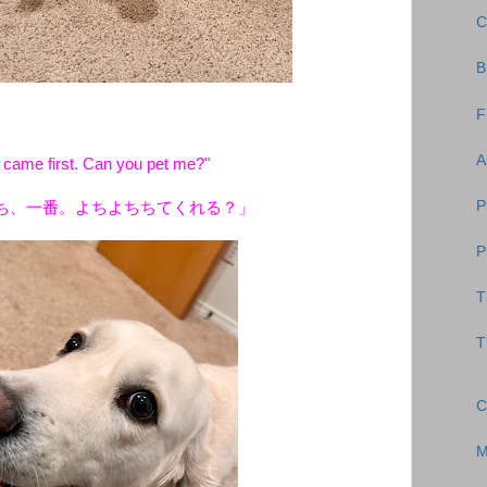
C
B
F
A
I came first. Can you pet me?"
P
ち、一番。よちよちちてくれる？」
P
T
T
C
M