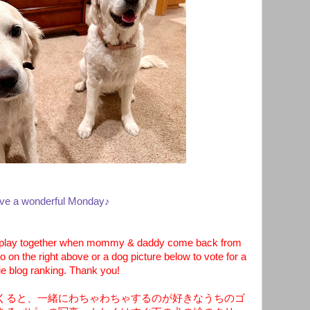
ve a wonderful Monday♪
tle play together when mommy & daddy come back from
 on the right above or a dog picture below to vote for a
e blog ranking. Thank you!
くると、一緒にわちゃわちゃするのが好きなうちのゴ