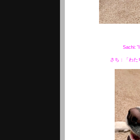
Sachi: "
さち：「わた