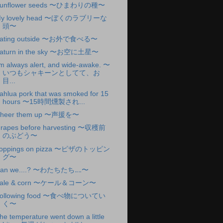
unflower seeds 〜ひまわりの種〜
y lovely head 〜ぼくのラブリーな
頭〜
ating outside 〜お外で食べる〜
aturn in the sky 〜お空に土星〜
'm always alert, and wide-awake. 〜
いつもシャキーンとしてて、お
目...
ahlua pork that was smoked for 15
hours 〜15時間燻製され...
heer them up 〜声援を〜
rapes before harvesting 〜収穫前
のぶどう〜
oppings on pizza 〜ピザのトッピン
グ〜
an we....? 〜わたちたち‥‥〜
ale & corn 〜ケール＆コーン〜
ollowing food 〜食べ物についてい
く〜
he temperature went down a little