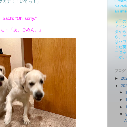
Cream 
マカナ：「いてっ！」
Nevada.
an inte
Sachi: "Oh, sorry."
３匹の
ドベン
さち：「あ、ごめん。」
ダから
ら、ア
はハワ
った英
ーはネ
ーが、
ブログ
►
20
▼
20
►
►
►
▼
A