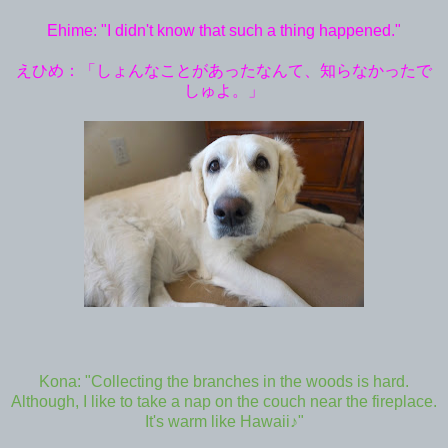
Ehime: "I didn't know that such a thing happened."
えひめ：「しょんなことがあったなんて、知らなかったで
しゅよ。」
Kona: "Collecting the branches in the woods is hard.
Although, I like to take a nap on the couch near the fireplace.
It's warm like Hawaii♪"