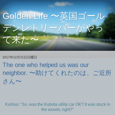
Golden Life 〜英国ゴール
デンレトリーバーがやっ
て来た〜
2017年12月31日日曜日
The one who helped us was our
neighbor. 〜助けてくれたのは、ご近所
さん〜
Kahlua: "So, was the Kubota utility car OK? It was stuck in
the woods, right?"