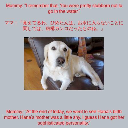
Mommy: "I remember that. You were pretty stubborn not to
go in the water."
ママ：「覚えてるわ。ひめたんは、お水に入らないことに
関しては、結構ガンコだったものね。」
Mommy: "At the end of today, we went to see Hana's birth
mother. Hana's mother was a little shy. I guess Hana got her
sophisticated personality."