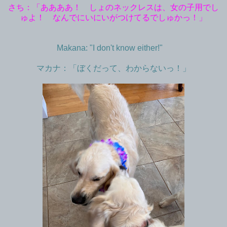
さち：「ああああ！ しょのネックレスは、女の子用でし
ゅよ！ なんでにいにいがつけてるでしゅかっ！」
Makana: "I don't know either!"
マカナ：「ぼくだって、わからないっ！」