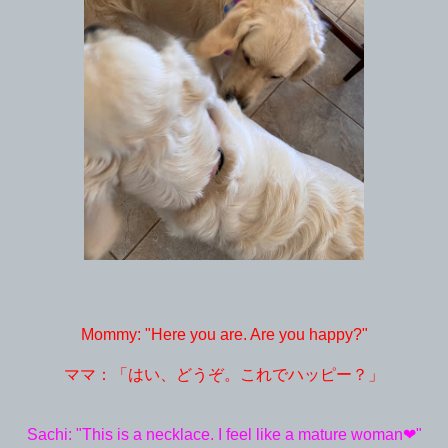
Mommy: "Here you are. Are you happy?"
ママ：「はい、どうぞ。これでハッピー？」
Sachi: "This is a necklace. I feel like a mature woman❤︎"