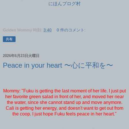
にほんブログ村
Golden Mommy
時刻:
3:40
0 件のコメント:
共有
2026年6月23日火曜日
Peace in your heart 〜心に平和を〜
Mommy: "Fuku is getting the last moment of her life. I just put
her favorite green salad in front of her, and moved her near
the water, since she cannot stand up and move anymore.
Cali is getting her energy, and doesn't want to get out from
the coop. I just hope Fuku feels peace in her heart."