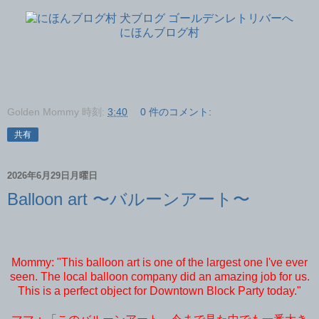
にほんブログ村
Golden Mommy
時刻:
3:40
0 件のコメント:
共有
2026年6月29日月曜日
Balloon art 〜バルーンアート〜
Mommy: "This balloon art is one of the largest one I've ever
seen. The local balloon company did an amazing job for us.
This is a perfect object for Downtown Block Party today."