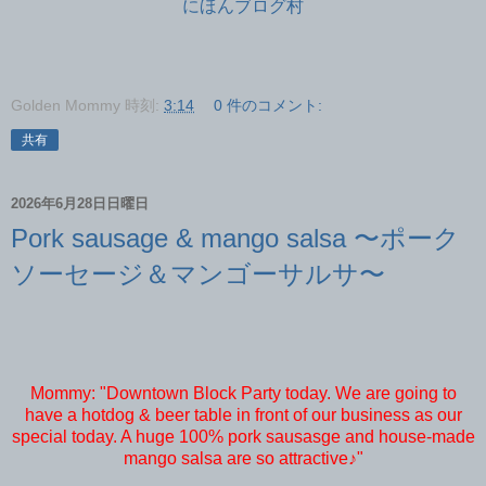
にほんブログ村
Golden Mommy
時刻:
3:14
0 件のコメント:
共有
2026年6月28日日曜日
Pork sausage & mango salsa 〜ポーク
ソーセージ＆マンゴーサルサ〜
Mommy: "Downtown Block Party today. We are going to
have a hotdog & beer table in front of our business as our
special today. A huge 100% pork sausasge and house-made
mango salsa are so attractive♪"