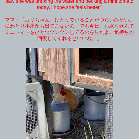
saw she was drinking the water and pecking a mini tomato
today. I hope she feels better."
ママ：「カリちゃん、ひとりでいることがつらいみたい。
にわとり小屋から出てこないの。でも今日、お水を飲んで
ミニトマトをひとつツンツンしてるのを見たよ。気持ちが
回復してくれるといいね。」