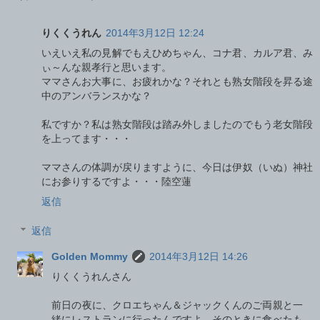
りくくうれん
2014年3月12日 12:24
いえいえ私の見解でもえひめちゃん、コナ君、カルア君、み
ぃ～んな親孝行と思います。
ママさんお大事に、お疲れかな？それとも熟女階段を昇る途
中のアンバランスかな？
私ですか？私は熟女階段は踏み外しましたのでもう老女階段
を上ってます・・・
ママさんの体調が戻りますように、今日は伊奴（いぬ）神社
にお参りするですよ・・・陸空蓮
返信
返信
Golden Mommy
2014年3月12日 14:26
りくくうれんさん
前日の夜に、クロエちゃん＆ジャックくんのご両親と一
緒にレストランに行ったんですよ。そのときに食べたも