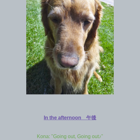
In the afternoon 午後
Kona: "Going out, Going out♪"