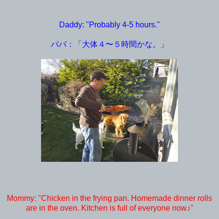
Daddy: "Probably 4-5 hours."
パパ：「大体４〜５時間かな。」
Mommy: "Chicken in the frying pan. Homemade dinner rolls
are in the oven. Kitchen is full of everyone now♪"