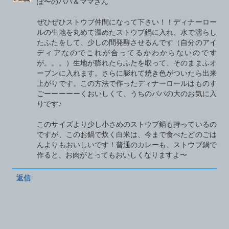
ぽ〜のパパ＆ママさん
ぜひぜひストウブ仲間になって下さい！！ディナーロー
ルの生地を丸めて温めたストウブ鍋に入れ、水で濡らし
たふたをして、少しの間発酵させるんです（自分のアイ
ディアなのでこれが合ってるかわからないのです
が。。。）生地が膨れたらふたを取って、そのままふオ
ーブンに入れます。さらに膨れて焼き色がついたら出来
上がりです。この方法で作ったディナーロールはものす
ごーーーーーくおいしくて、うちのパパの大のお気に入
りです♪
このサイズより少し小さめのストウブ鍋も持っているの
ですが、このお鍋で炊く白米は、今まで食べたどのごは
んよりもおいしいです！普通のカレーも、ストウブ鍋で
作ると、お肉がとってもおいしくなりますよ〜
返信