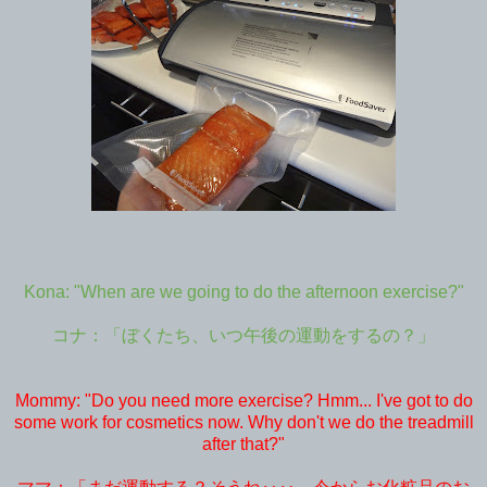
Kona: "When are we going to do the afternoon exercise?"
コナ：「ぼくたち、いつ午後の運動をするの？」
Mommy: "Do you need more exercise? Hmm... I've got to do
some work for cosmetics now. Why don't we do the treadmill
after that?"