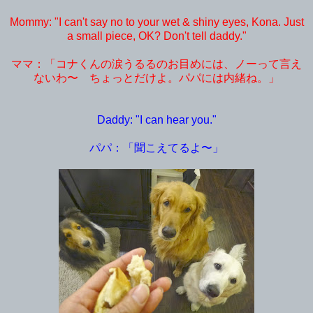
Mommy: "I can't say no to your wet & shiny eyes, Kona. Just
a small piece, OK? Don't tell daddy."
ママ：「コナくんの涙うるるのお目めには、ノーって言え
ないわ〜 ちょっとだけよ。パパには内緒ね。」
Daddy: "I can hear you."
パパ：「聞こえてるよ〜」