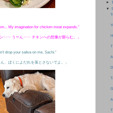
►
▼
T
Y
m... My imagination for chicken meat expands."
H
ン‥‥ うーん‥‥ チキンへの想像が膨らむ。」
T
't drop your saliva on me, Sachi."
A
ゃん、ぼくによだれを落とさないでよ。」
D
T
G
A
T