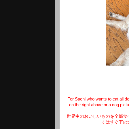
For Sachi who wants to eat all de
on the right above or a dog pict
世界中のおいしいものを全部食
くはすぐ下の