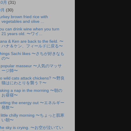
10月
(31)
9月
(30)
urkey brown fried rice with
vegetables and olive ...
ou can drink wine when you turn
21 years old. 〜ワイ...
ana & Ken are back to the field. 〜
ハナ＆ケン、フィールドに戻る〜
hings Sachi likes 〜さちが好きなも
の〜
 popular masseur 〜人気のマッサ
ージ師〜
o wild cats attack chickens? 〜野良
猫はにわとりを襲う？〜
aking a nap in the morning 〜朝の
お昼寝〜
etting the energy out 〜エネルギー
発散〜
 little chilly morning 〜ちょっと肌寒
い朝〜
he sky is crying. 〜お空が泣いてい