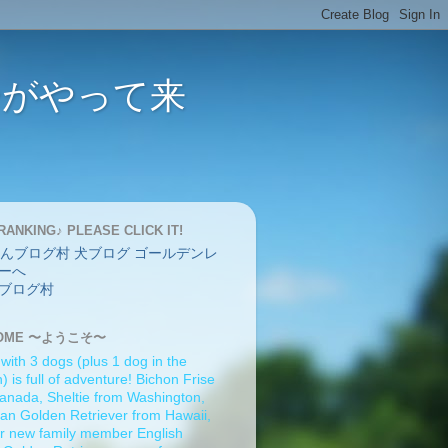
バーがやって来
RANKING♪ PLEASE CLICK IT!
ブログ村
OME 〜ようこそ〜
 with 3 dogs (plus 1 dog in the
 is full of adventure! Bichon Frise
anada, Sheltie from Washington,
an Golden Retriever from Hawaii,
r new family member English