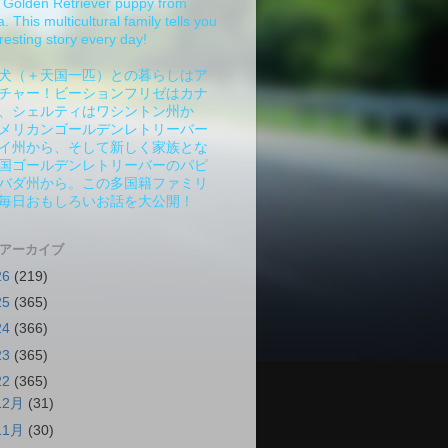
Golden Retriever puppy from
 This multicultural family tells you
resting story every day!
犬（＋天国一匹）との暮らしはア
チャー！ビーションフリゼはカナ
、シェルティはワシントン州か
メリカンゴールデンレトリーバー
イ州から、そして新しく家族とな
国ゴールデンレトリーバーのパピ
バダ州から。この多国籍ファミリ
毎日おもしろいお話を大公開！
 アーカイブ
26
(219)
25
(365)
24
(366)
23
(365)
22
(365)
12月
(31)
11月
(30)