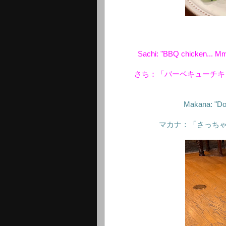
Sachi: "BBQ chicken... Mm
さち：「バーベキューチキ
Makana: "Don
マカナ：「さっち