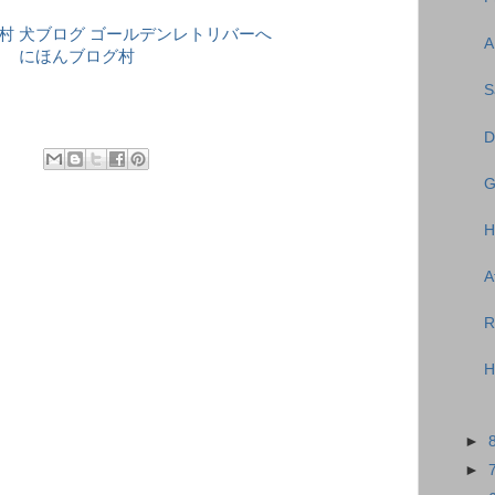
A
にほんブログ村
S
D
G
H
A
R
H
►
►