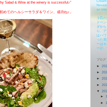
Cream 
hy Salad & Wine at the winery is successful♪"
Nevada.
an inte
初めてのヘルシーサラダ＆ワイン、成功ね♪」
３匹の
ドベン
ダから
ら、ア
はハワ
った英
ーはネ
ーが、
ブログ
►
20
►
20
►
20
►
20
▼
20
►
►