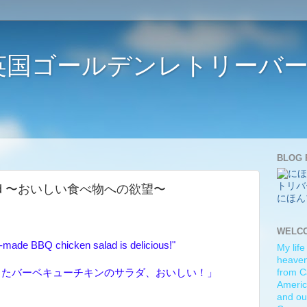
ife 〜英国ゴールデンレトリー
BLOG 
ious food 〜おいしい食べ物への欲望〜
にほん
WELC
-made BBQ chicken salad is delicious!"
My life
heaven)
ったバーベキューチキンのサラダ、おいしい！」
from C
Americ
and ou