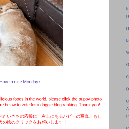
I
H
H
L
W
G
G
Have a nice Monday♪
D
licious foods in the world, please click the puppy photo
O
ure below to vote for a doggie blog ranking. Thank you!
A
べたいさちの応援に、右上にあるパピーの写真、もし
I
犬の絵のクリックをお願いします！
P