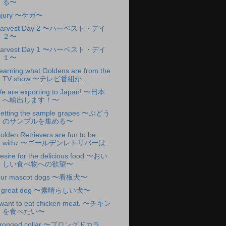
る〜
njury 〜ケガ〜
arvest Day 2 〜ハーベスト・デイ
２〜
arvest Day 1 〜ハーベスト・デイ
１〜
earning what Goldens are from the
TV show 〜テレビ番組か...
e are exporting to Japan! 〜日本
へ輸出します！〜
etting the sample grapes 〜ぶどう
のサンプルを集める〜
olden Retrievers are fun to be
with♪ 〜ゴールデンレトリバーは...
esire for the delicious food 〜おい
しい食べ物への欲望〜
ur mascot dogs 〜看板犬〜
 great dog 〜素晴らしい犬〜
 want to eat chicken meat. 〜チキン
を食べたい〜
ronged collar 〜プロングドカラ