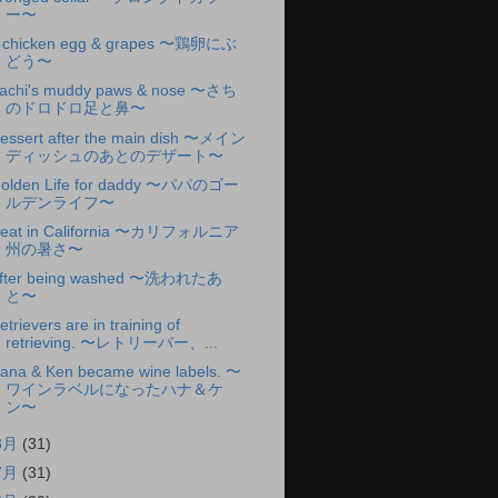
ー〜
 chicken egg & grapes 〜鶏卵にぶ
どう〜
achi's muddy paws & nose 〜さち
のドロドロ足と鼻〜
essert after the main dish 〜メイン
ディッシュのあとのデザート〜
olden Life for daddy 〜パパのゴー
ルデンライフ〜
eat in California 〜カリフォルニア
州の暑さ〜
fter being washed 〜洗われたあ
と〜
etrievers are in training of
retrieving. 〜レトリーバー、...
ana & Ken became wine labels. 〜
ワインラベルになったハナ＆ケ
ン〜
8月
(31)
7月
(31)