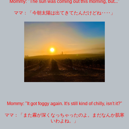
Mommy: "The sun was coming out this morning, but..."
ママ：「今朝太陽は出てきてたんだけどね‥‥」
Mommy: "It got foggy again. It's still kind of chilly, isn't it?"
ママ：「また霧が深くなっちゃったのよ。まだなんか肌寒
いわよね。」