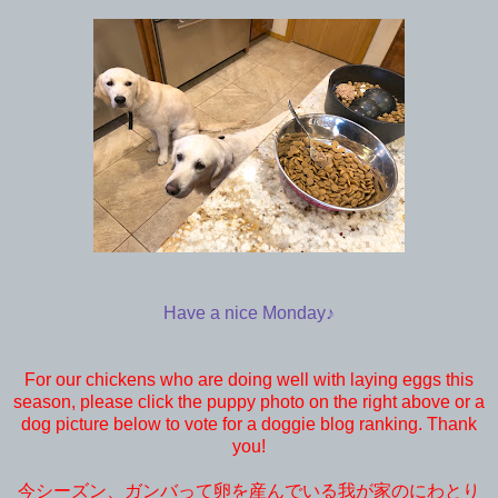
Have a nice Monday♪
For our chickens who are doing well with laying eggs this
season, please click the puppy photo on the right above or a
dog picture below to vote for a doggie blog ranking. Thank
you!
今シーズン、ガンバって卵を産んでいる我が家のにわとり