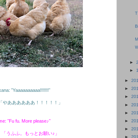
T
B
M
W
►
►
►
20
►
20
ana: "Yaaaaaaaaaa!!!!!!!"
►
20
「やああああああ！！！！！」
►
20
►
20
►
20
me: "Fu fu. More please♪"
►
20
：「うふふ。もっとお願い♪」
►
20