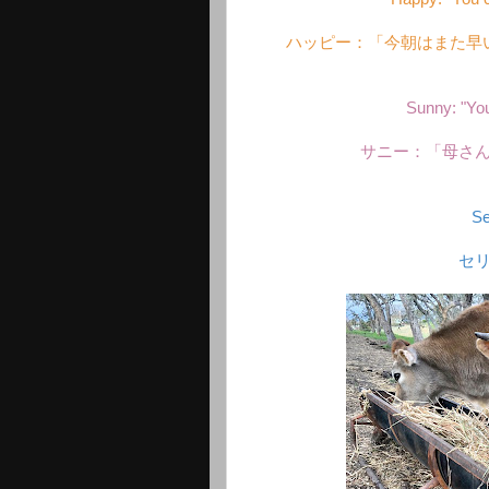
ハッピー：「今朝はまた早
Sunny: "You
サニー：「母さ
Se
セ