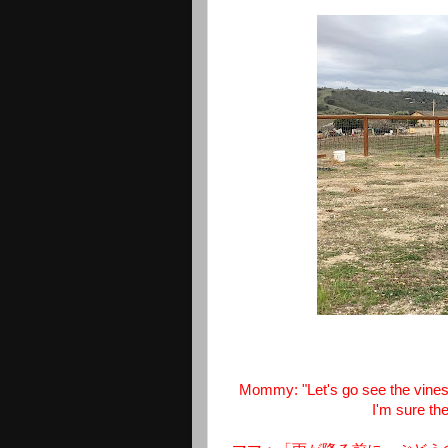
Mommy: "Let's go see the vines 
I'm sure the