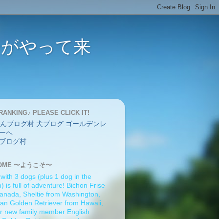
バーがやって来
RANKING♪ PLEASE CLICK IT!
ブログ村
OME 〜ようこそ〜
 with 3 dogs (plus 1 dog in the
 is full of adventure! Bichon Frise
anada, Sheltie from Washington,
an Golden Retriever from Hawaii,
r new family member English