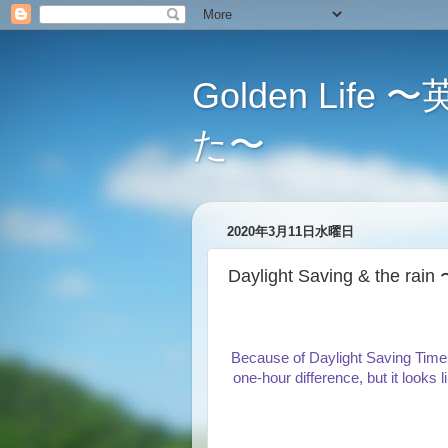
Golden L
た〜
2020年3月11日水曜日
Daylight Saving & t
Because of Daylight Saving Time, 
one-hour difference, but it looks