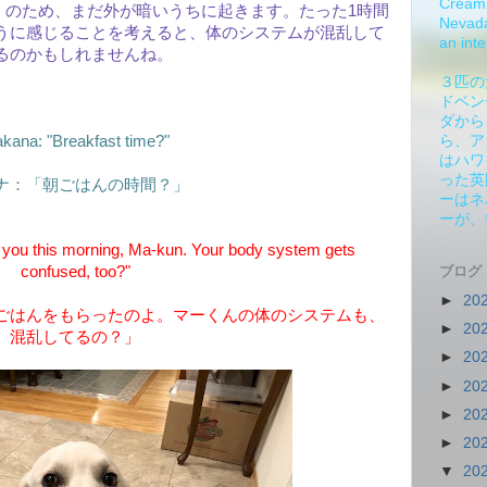
Cream 
）のため、まだ外が暗いうちに起きます。たった1時間
Nevada.
うに感じることを考えると、体のシステムが混乱して
an inte
るのかもしれませんね。
３匹の
ドベン
ダから
kana: "Breakfast time?"
ら、ア
はハワ
った英
ナ：「朝ごはんの時間？」
ーはネ
ーが、
you this morning, Ma-kun. Your body system gets
confused, too?"
ブログ
►
20
ごはんをもらったのよ。マーくんの体のシステムも、
►
20
混乱してるの？」
►
20
►
20
►
20
►
20
▼
20