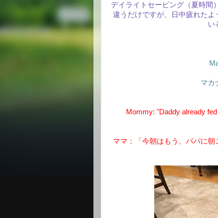
デイライトセービング（夏時間
違うだけですが、日中疲れたよ
い
Ma
マカ
Mommy: "Daddy already fed 
ママ：「今朝はもう、パパに朝