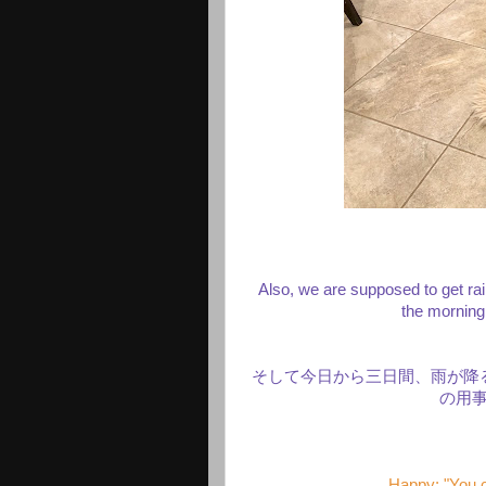
Also, we are supposed to get rain
the morning
そして今日から三日間、雨が降
の用
Happy: "You c