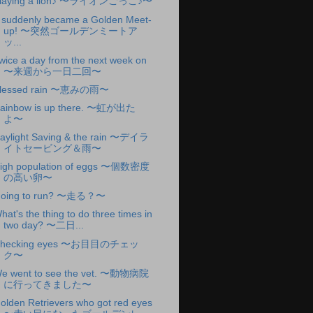
laying a lion♪ 〜ライオンごっこ♪〜
t suddenly became a Golden Meet-
up! 〜突然ゴールデンミートア
ッ...
wice a day from the next week on
〜来週から一日二回〜
lessed rain 〜恵みの雨〜
ainbow is up there. 〜虹が出た
よ〜
aylight Saving & the rain 〜デイラ
イトセービング＆雨〜
igh population of eggs 〜個数密度
の高い卵〜
oing to run? 〜走る？〜
hat's the thing to do three times in
two day? 〜二日...
hecking eyes 〜お目目のチェッ
ク〜
e went to see the vet. 〜動物病院
に行ってきました〜
olden Retrievers who got red eyes