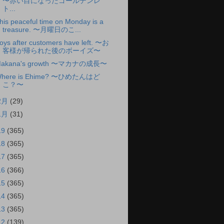
〜赤い目になったゴールデンレ
ト...
his peaceful time on Monday is a
treasure. 〜月曜日のこ...
oys after customers have left. 〜お
客様が帰られた後のボーイズ〜
akana's growth 〜マカナの成長〜
here is Ehime? 〜ひめたんはど
こ？〜
2月
(29)
1月
(31)
19
(365)
18
(365)
17
(365)
16
(366)
15
(365)
14
(365)
13
(365)
12
(139)