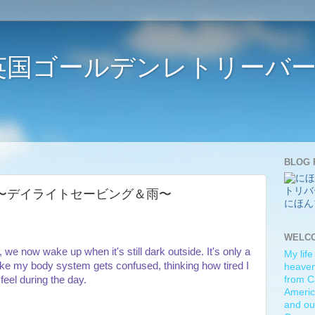
ife 〜英国ゴールデンレトリー
BLOG 
he rain 〜デイライトセービング＆雨〜
にほん
WELC
we now wake up when it's still dark outside. It's only a
My life
 like my body system gets confused, thinking how tired I
heaven)
feel during the day.
from C
Americ
and ou