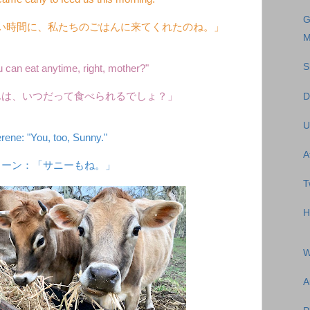
G
い時間に、私たちのごはんに来てくれたのね。」
M
S
 can eat anytime, right, mother?"
んは、いつだって食べられるでしょ？」
D
U
rene: "You, too, Sunny."
A
リーン：「サニーもね。」
T
H
W
A