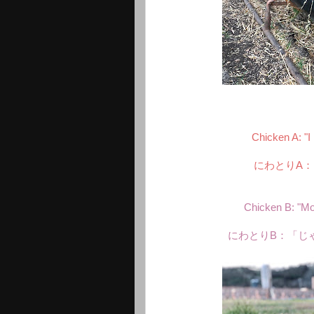
Chicken A: "I 
にわとりA
Chicken B: "Mo
にわとりB：「じ