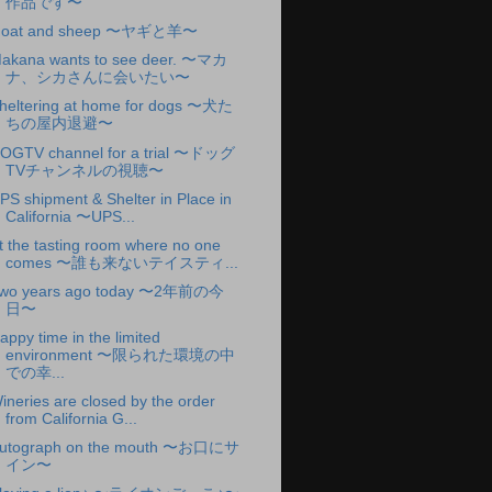
作品です〜
oat and sheep 〜ヤギと羊〜
akana wants to see deer. 〜マカ
ナ、シカさんに会いたい〜
heltering at home for dogs 〜犬た
ちの屋内退避〜
OGTV channel for a trial 〜ドッグ
TVチャンネルの視聴〜
PS shipment & Shelter in Place in
California 〜UPS...
t the tasting room where no one
comes 〜誰も来ないテイスティ...
wo years ago today 〜2年前の今
日〜
appy time in the limited
environment 〜限られた環境の中
での幸...
ineries are closed by the order
from California G...
utograph on the mouth 〜お口にサ
イン〜