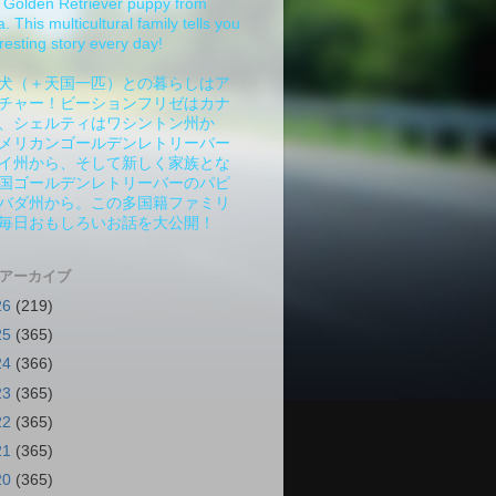
Golden Retriever puppy from
 This multicultural family tells you
resting story every day!
犬（＋天国一匹）との暮らしはア
チャー！ビーションフリゼはカナ
、シェルティはワシントン州か
メリカンゴールデンレトリーバー
イ州から、そして新しく家族とな
国ゴールデンレトリーバーのパピ
バダ州から。この多国籍ファミリ
毎日おもしろいお話を大公開！
 アーカイブ
26
(219)
25
(365)
24
(366)
23
(365)
22
(365)
21
(365)
20
(365)