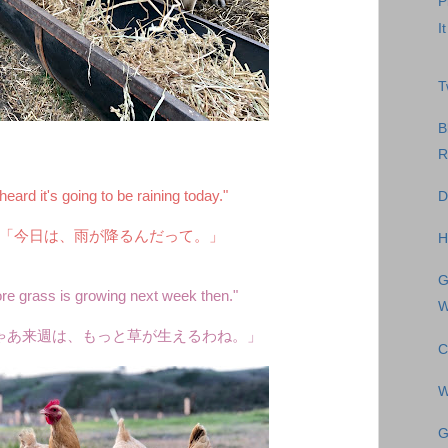
P
I
T
B
R
heard it's going to be raining today."
D
：「今日は、雨が降るんだって。」
H
G
re grass is growing next week then."
W
ゃあ来週は、もっと草が生えるわね。」
C
W
G