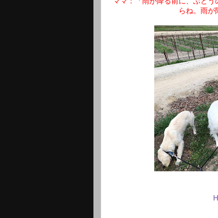
ママ：「雨が降る前に、ぶどう
らね。雨が
H