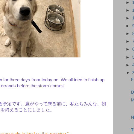
►
►
►
►
►
►
►
►
►
▼
F
 for three days from today on. We all tried to finish up
 errands before the storm comes.
D
M
る予定です。嵐がやって来る前に、私たちみんな、朝
事を終えることにしました。
N
T
ame early to feed us this morning."