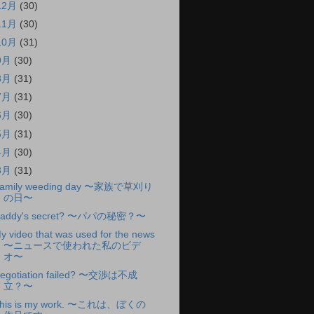
12月
(30)
11月
(30)
10月
(31)
9月
(30)
8月
(31)
7月
(31)
6月
(30)
5月
(31)
4月
(30)
3月
(31)
amily weeding day 〜家族で草刈り
の日〜
addy's secret? 〜パパの秘密？〜
y video that was used for the news
〜ニュースで使われた私のビデ
オ〜
egotiation failed? 〜交渉は不成
立？〜
his is my work. 〜これは、ぼくの