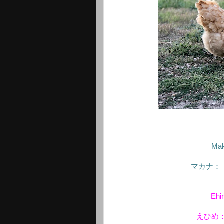
Mak
マカナ：
Ehi
えひめ