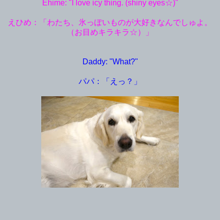
Ehime: "I love icy thing. (shiny eyes☆)"
えひめ：「わたち、氷っぽいものが大好きなんでしゅよ。
（お目めキラキラ☆）」
Daddy: "What?"
パパ：「えっ？」