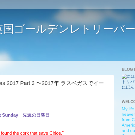
ife 〜英国ゴールデンレトリー
BLOG 
 Vegas 2017 Part 3 〜2017年 ラスベガスでイー
にほん
〜
WELC
My life
heaven)
st Sunday 先週の日曜日
from C
Americ
and ou
found the cork that says Chloe."