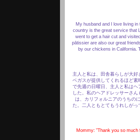
My husband and I love living in 
country is the great service tha
went to get a hair cut and visite
pâtissier are also our great frie
by our chickens in California
主人と私は、田舎暮らしが大好
ベガスが提供してくれるほど素
で先週の日曜日、主人と私はヘ
した。私のヘアドレッサーさん
は、カリフォルニアのうちの
た。二人ともとてもうれしがっ
Mommy: "Thank you so much for 