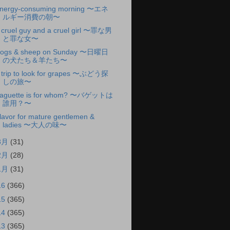
nergy-consuming morning 〜エネ
ルギー消費の朝〜
 cruel guy and a cruel girl 〜罪な男
と罪な女〜
ogs & sheep on Sunday 〜日曜日
の犬たち＆羊たち〜
 trip to look for grapes 〜ぶどう探
しの旅〜
aguette is for whom? 〜バゲットは
誰用？〜
lavor for mature gentlemen &
ladies 〜大人の味〜
3月
(31)
2月
(28)
1月
(31)
16
(366)
15
(365)
14
(365)
13
(365)