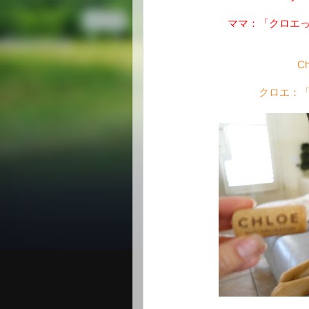
ママ：「クロエ
Ch
クロエ：