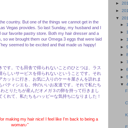
►
20
►
20
▼
20
the country. But one of the things we cannot get in the
►
t Las Vegas provides. So last Sunday, my husband and I
►
d our favorite pastry store. Both my hair dresser and a
nds, so we brought them our Omega 3 eggs that were laid
►
. They seemed to be excited and that made us happy!
►
►
►
きです。でも田舎で得られないことのひとつは、ラス
►
晴らしいサービスを得られないということです。それ
►
アカットに行き、お気に入りのケーキ屋さんを訪れま
▼
もパティシエも、仲のいいお友達です。それで私たち
にわとりたちが産んだオメガ３の卵を持って行きまし
F
てくれて、私たちもハッピーな気持ちになりました！
C
K
making my hair nice! I feel like I'm back to being a
woman♪"
E