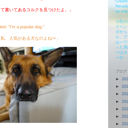
Cream 
Nevada.
って書いてあるコルクを見つけたよ。」
an inte
３匹の
loe: "I'm a popular dog."
ドベン
ダから
ら、ア
「私、人気がある犬なのよね〜」
はハワ
った英
ーはネ
ーが、
ブログ
►
20
►
20
►
20
►
20
►
20
►
20
►
20