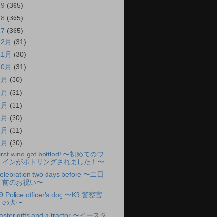
19
(365)
18
(365)
17
(365)
12月
(31)
11月
(30)
10月
(31)
9月
(30)
8月
(31)
7月
(31)
6月
(30)
5月
(31)
4月
(30)
irst wine got bottled! 〜初めてのワ
インがボトリングされました！〜
elebration two days before 〜二日
前のお祝い〜
9 Police officer's dog 〜K9 警察官
の犬〜
aster gifts and a tractor 〜イースタ