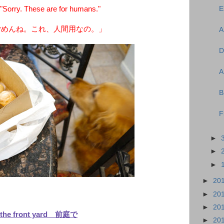
E
Sorry. These are for humans."
ごめんね。これ、人間用なの。」
A
D
A
B
F
►
►
►
►
20
►
20
►
20
 the front yard 前庭で
►
20