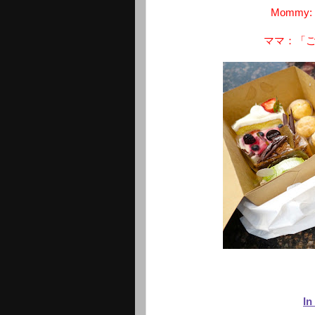
Mommy: "
ママ：「
In