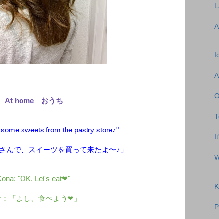
L
A
I
A
O
At home おうち
T
some sweets from the pastry store♪"
I
さんで、スイーツを買って来たよ〜♪」
W
Kona: "OK. Let's eat❤︎"
K
ナ：「よし、食べよう❤︎」
P