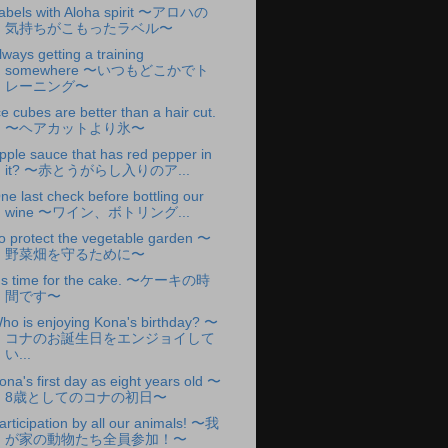
abels with Aloha spirit 〜アロハの
気持ちがこもったラベル〜
lways getting a training
somewhere 〜いつもどこかでト
レーニング〜
ce cubes are better than a hair cut.
〜ヘアカットより氷〜
pple sauce that has red pepper in
it? 〜赤とうがらし入りのア...
ne last check before bottling our
wine 〜ワイン、ボトリング...
o protect the vegetable garden 〜
野菜畑を守るために〜
t's time for the cake. 〜ケーキの時
間です〜
ho is enjoying Kona's birthday? 〜
コナのお誕生日をエンジョイして
い...
ona's first day as eight years old 〜
8歳としてのコナの初日〜
articipation by all our animals! 〜我
が家の動物たち全員参加！〜