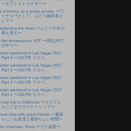
ーギフトとトラクター〜
s a winery, as a grape grower 〜ワ
イナリーとして、ぶどう栽培者と
して〜
eplanting the vines 〜ぶどうの木の
植え替え〜
n the temperature, 82F 〜摂氏28℃
の中で〜
aster weekend in Las Vegas 2017
Part 4 〜2017年 ラスベ...
aster weekend in Las Vegas 2017
Part 3 〜2017年 ラスベ...
aster weekend in Las Vegas 2017
Part 2 〜2017年 ラスベ...
aster weekend in Las Vegas 2017
Part 1 〜2017年 ラスベ...
 road trip to California 〜カリフォ
ルニアまでロードトリップ〜
reat time with great friends 〜素晴
らしいお友達と素晴らしい時間〜
he chairman, Kona 〜コナ議長〜