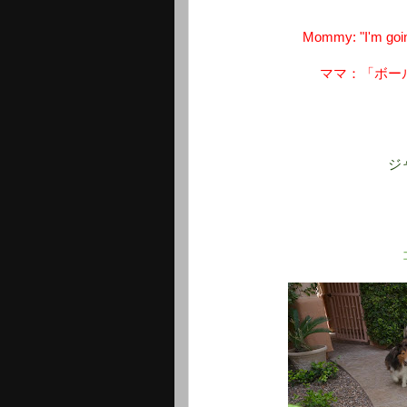
Mommy: "I'm going
ママ：「ボー
ジ