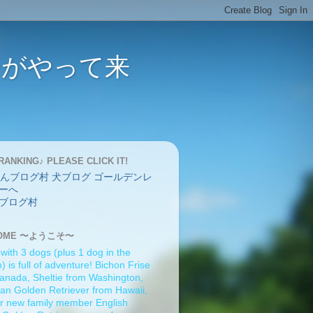
バーがやって来
RANKING♪ PLEASE CLICK IT!
ブログ村
OME 〜ようこそ〜
 with 3 dogs (plus 1 dog in the
 is full of adventure! Bichon Frise
anada, Sheltie from Washington,
an Golden Retriever from Hawaii,
r new family member English