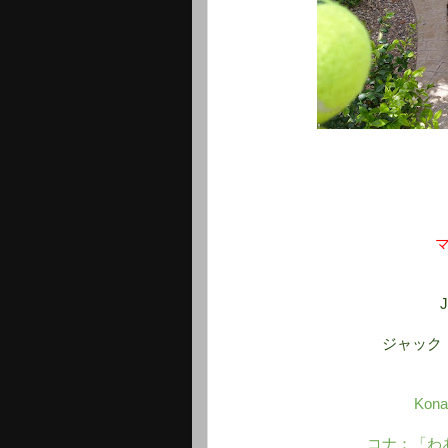
J
ジャック
Kona
コナ：「わ