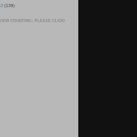
12
(139)
VIEW COUNTING♪ PLEASE CLICK!