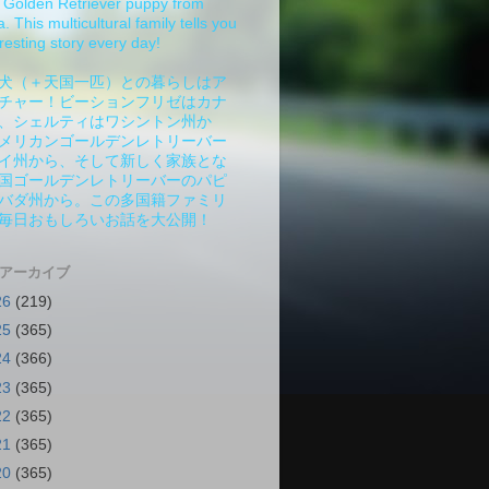
Golden Retriever puppy from
 This multicultural family tells you
resting story every day!
犬（＋天国一匹）との暮らしはア
チャー！ビーションフリゼはカナ
、シェルティはワシントン州か
メリカンゴールデンレトリーバー
イ州から、そして新しく家族とな
国ゴールデンレトリーバーのパピ
バダ州から。この多国籍ファミリ
毎日おもしろいお話を大公開！
 アーカイブ
26
(219)
25
(365)
24
(366)
23
(365)
22
(365)
21
(365)
20
(365)