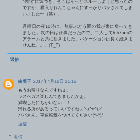
”強化”に気づき、そこはそっとスルーしようと思ったの
ですが、横入りれんこちゃんにすっかりバラされてしま
いました〜（笑）。
月曜日の夜10時に、無事ぶどう園の我が家に戻ってき
ました。次の日は仕事だったので、二人して5:57amの
アラームと共に起きました。バケーションは長く続きま
せんね。。。(T_T)
返信
由美子
2017年4月19日 21:15
もうお帰りなんですねぇ。
ラスベガス楽しんできましたかぁ。
満喫したにちがいない！！
帰れる所があるっていいですねぇ＼(^o^)／
パパさん、車運転気をつけてください(^-^)/
返信
返信