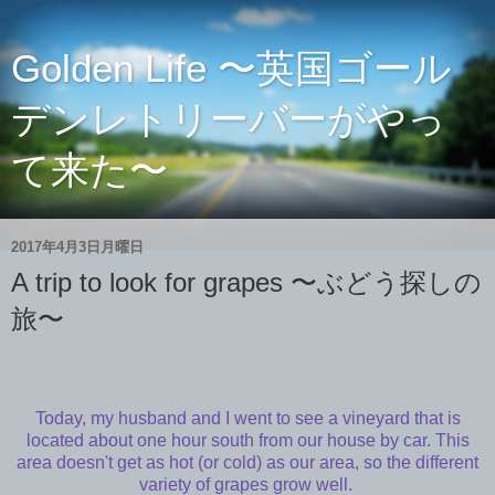
Golden Life 〜英国ゴール
デンレトリーバーがやっ
て来た〜
2017年4月3日月曜日
A trip to look for grapes 〜ぶどう探しの
旅〜
Today, my husband and I went to see a vineyard that is
located about one hour south from our house by car. This
area doesn't get as hot (or cold) as our area, so the different
variety of grapes grow well.