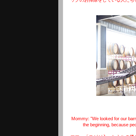
ックのお掃除をしている人たち
Mommy: "We looked for our barrel t
the beginning, because peop