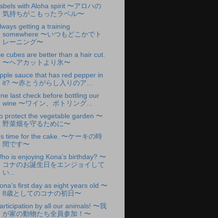
abels with Aloha spirit 〜アロハの
気持ちがこもったラベル〜
lways getting a training
somewhere 〜いつもどこかでト
レーニング〜
ce cubes are better than a hair cut.
〜ヘアカットより氷〜
pple sauce that has red pepper in
it? 〜赤とうがらし入りのア...
ne last check before bottling our
wine 〜ワイン、ボトリング...
o protect the vegetable garden 〜
野菜畑を守るために〜
t's time for the cake. 〜ケーキの時
間です〜
ho is enjoying Kona's birthday? 〜
コナのお誕生日をエンジョイして
い...
ona's first day as eight years old 〜
8歳としてのコナの初日〜
articipation by all our animals! 〜我
が家の動物たち全員参加！〜