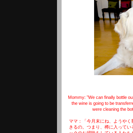
Mommy: "We can finally bottle our
the wine is going to be transferr
were cleaning the bott
ママ：「今月末にね、ようやく
きるの。つまり、樽に入ってい