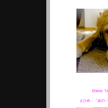
Ehime: "Um
えひめ：「あの