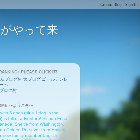
バーがやって来
RANKING♪ PLEASE CLICK IT!
ブログ村
OME 〜ようこそ〜
 with 3 dogs (plus 1 dog in the
 is full of adventure! Bichon Frise
anada, Sheltie from Washington,
an Golden Retriever from Hawaii,
r new family member English