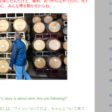
を探したんだけど、最初、見つからなかったの。ボト
L
のに、みんな樽を動かすからね。」
A
I
A
O
T
I
W
K
s story is about wine. Are you following?"
P
話しは、ワインいついてだよ。ちゃんとついて来て