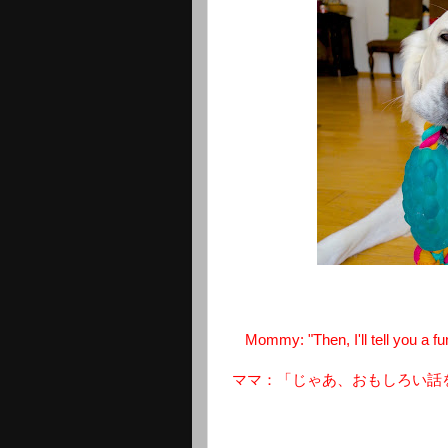
Mommy: "Then, I'll tell you a f
ママ：「じゃあ、おもしろい話