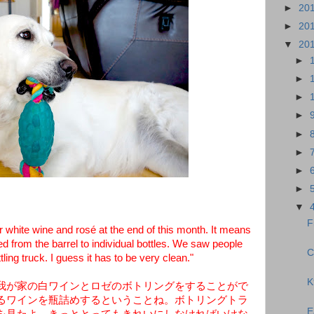
►
20
►
20
▼
20
►
►
►
►
►
►
►
►
▼
F
 white wine and rosé at the end of this month. It means
ed from the barrel to individual bottles. We saw people
C
ling truck. I guess it has to be very clean."
K
我が家の白ワインとロゼのボトリングをすることがで
るワインを瓶詰めするということね。ボトリングトラ
E