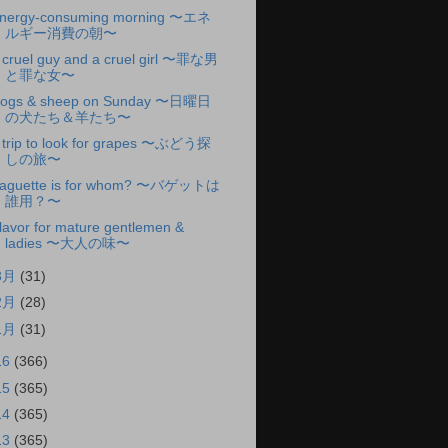
nergy-consuming morning 〜エネ
ルギー消費の朝〜
 cruel guy and a cruel girl 〜罪な男
と罪な女〜
ogs & sheep on Sunday 〜日曜日
の犬たち＆羊たち〜
 trip to look for grapes 〜ぶどう探
しの旅〜
aguette is for whom? 〜バゲットは
誰用？〜
lavor for mature gentlemen &
ladies 〜大人の味〜
3月
(31)
2月
(28)
1月
(31)
16
(366)
15
(365)
14
(365)
13
(365)