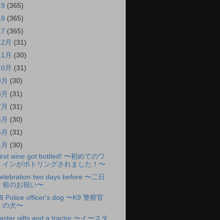
19
(365)
18
(365)
17
(365)
12月
(31)
11月
(30)
10月
(31)
9月
(30)
8月
(31)
7月
(31)
6月
(30)
5月
(31)
4月
(30)
irst wine got bottled! 〜初めてのワ
インがボトリングされました！〜
elebration two days before 〜二日
前のお祝い〜
9 Police officer's dog 〜K9 警察官
の犬〜
aster gifts and a tractor 〜イースタ