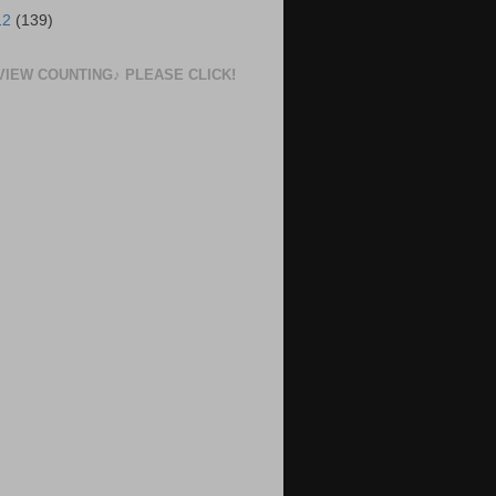
12
(139)
VIEW COUNTING♪ PLEASE CLICK!