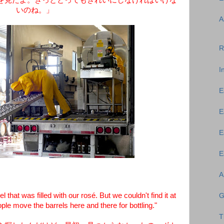
を見たよ。きっととってもきれいにしなければいけな
いのね。」
A
R
I
E
E
E
E
A
hat was filled with our rosé. But we couldn't find it at
G
le move the barrels here and there for bottling."
T