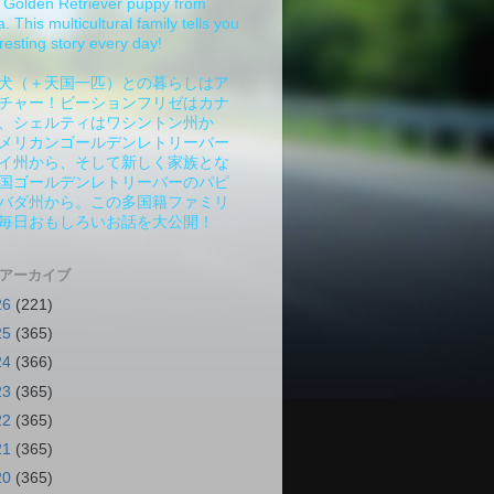
Golden Retriever puppy from
 This multicultural family tells you
resting story every day!
犬（＋天国一匹）との暮らしはア
チャー！ビーションフリゼはカナ
、シェルティはワシントン州か
メリカンゴールデンレトリーバー
イ州から、そして新しく家族とな
国ゴールデンレトリーバーのパピ
バダ州から。この多国籍ファミリ
毎日おもしろいお話を大公開！
 アーカイブ
26
(221)
25
(365)
24
(366)
23
(365)
22
(365)
21
(365)
20
(365)