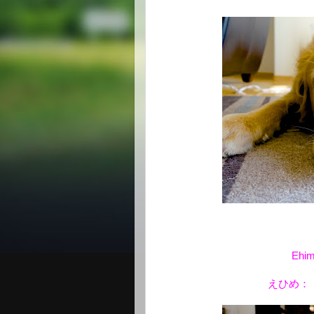
Ehim
えひめ：