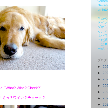
Cream 
Nevada.
an inte
３匹の
ドベン
ダから
ら、ア
はハワ
った英
ーはネ
ーが、
ブログ
►
20
►
20
►
20
►
20
e: "What? Wine? Check?"
►
20
「えっ？ワイン？チェック？」
►
20
►
20