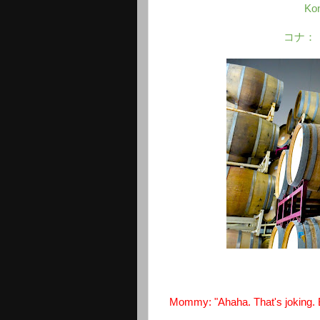
Kon
コナ：
Mommy: "Ahaha. That's joking. Bu