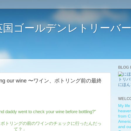
ife 〜英国ゴールデンレトリー
BLOG 
e bottling our wine 〜ワイン、ボトリング前の最終
にほん
WELC
My life
heaven)
nd daddy went to check your wine before bottling?"
from C
Americ
、ボトリングの前のワインのチェックに行ったんだっ
and ou
て？」