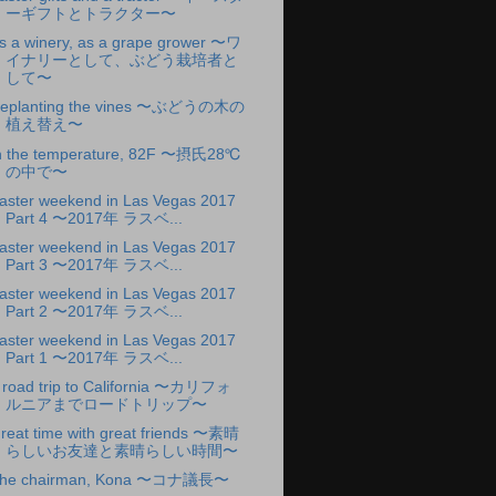
ーギフトとトラクター〜
s a winery, as a grape grower 〜ワ
イナリーとして、ぶどう栽培者と
して〜
eplanting the vines 〜ぶどうの木の
植え替え〜
n the temperature, 82F 〜摂氏28℃
の中で〜
aster weekend in Las Vegas 2017
Part 4 〜2017年 ラスベ...
aster weekend in Las Vegas 2017
Part 3 〜2017年 ラスベ...
aster weekend in Las Vegas 2017
Part 2 〜2017年 ラスベ...
aster weekend in Las Vegas 2017
Part 1 〜2017年 ラスベ...
 road trip to California 〜カリフォ
ルニアまでロードトリップ〜
reat time with great friends 〜素晴
らしいお友達と素晴らしい時間〜
he chairman, Kona 〜コナ議長〜