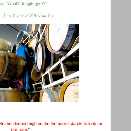
a: "What? Jungle gym?"
「えっ？ジャングルジム？」
t he climbed high on the the barrel stands to look for
our rosé."