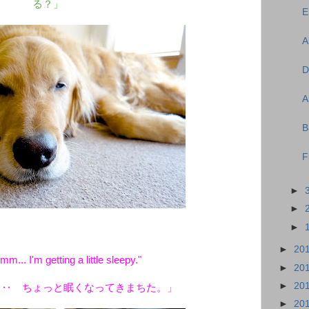
る？」
E
A
D
A
B
F
►
►
►
►
20
m... I'm getting a little sleepy."
►
20
►
20
‥‥ ちょっと眠くなってきまちた。」
►
20