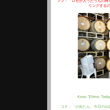
ママ：「ロゼが入ったうちの樽
リングする
Kona: "Ehime. Today'
コナ：「ひめたん。今日のお