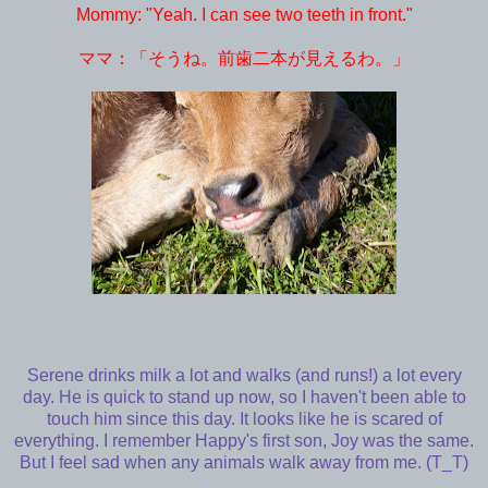
Mommy: "Yeah. I can see two teeth in front."
ママ：「そうね。前歯二本が見えるわ。」
Serene drinks milk a lot and walks (and runs!) a lot every
day. He is quick to stand up now, so I haven't been able to
touch him since this day. It looks like he is scared of
everything. I remember Happy's first son, Joy was the same.
But I feel sad when any animals walk away from me. (T_T)