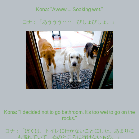
Kona: "Awww.... Soaking wet."
コナ：「あううう‥‥ びしょびしょ。」
Kona: "I decided not to go bathroom. It's too wet to go on the
rocks."
コナ：「ぼくは、トイレに行かないことにした。あまりに
も濡れていて、石のところに行けないもの。」