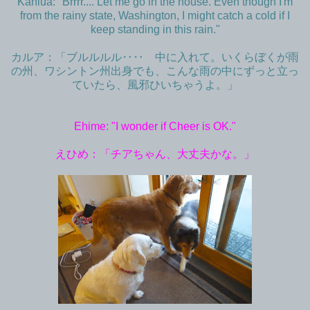
Kahlua: "Brrrr.... Let me go in the house. Even though I'm
from the rainy state, Washington, I might catch a cold if I
keep standing in this rain."
カルア：「ブルルルル‥‥ 中に入れて。いくらぼくが雨
の州、ワシントン州出身でも、こんな雨の中にずっと立っ
ていたら、風邪ひいちゃうよ。」
Ehime: "I wonder if Cheer is OK."
えひめ：「チアちゃん、大丈夫かな。」