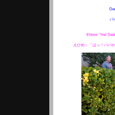
Dad
パ
Ehime: "Ha! Dadd
えひめ：「はっ！パパ