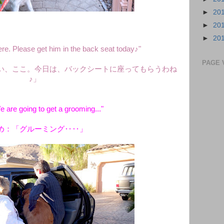
►
20
►
20
►
20
e. Please get him in the back seat today♪"
PAGE 
い、ここ。今日は、バックシートに座ってもらうわね
♪」
 are going to get a grooming..."
め：「グルーミング‥‥」