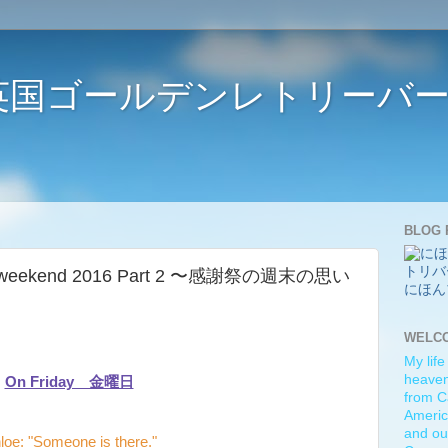
ife 〜英国ゴールデンレトリー
BLOG 
ing weekend 2016 Part 2 〜感謝祭の週末の思い
にほん
WELC
My life
heaven)
On Friday 金曜日
from C
Americ
and ou
loe: "Someone is there."