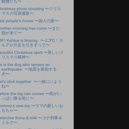
動物たち〜
hristmas photo shooting 〜クリス
マスの写真撮影〜
ick people's house 〜病人の家〜
nother morning has come 〜また
朝が来て〜
8F! Kahlua is limping. 〜-2.3℃！カ
ルアが片足を引きずって〜
eautiful Christmas spirit 〜美しいク
リスマス精神〜
e is the dog who senses an
earthquake. 〜地震を探知する
犬〜
et's stick together. 〜一緒にいよう
ね〜
efore the big rain comes 〜雨がい
っぱい降る前に〜
ommy's new toy 〜ママの新しいお
もちゃ〜
etective Kona & milk 〜コナ刑事＆
ミルク〜