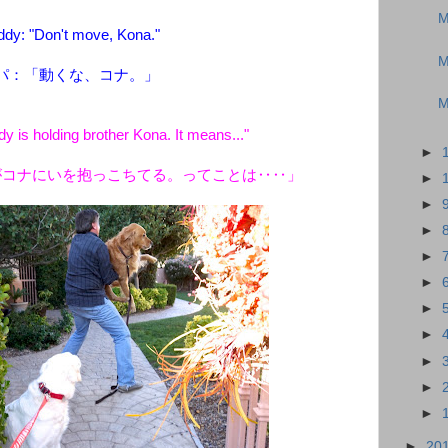
M
dy: "Don't move, Kona."
M
パ：「動くな、コナ。」
M
y is holding brother Kona. It means..."
►
がコナにいを抱っこちてる。ってことは‥‥」
►
►
►
►
►
►
►
►
►
►
►
20