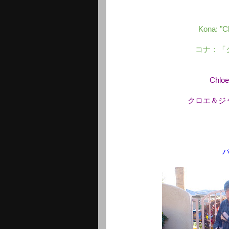
Kona: "C
コナ：「
Chloe
クロエ＆ジ