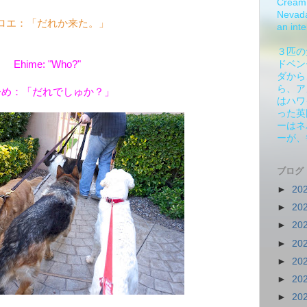
Cream 
Nevada.
ロエ：「だれか来た。」
an inte
３匹の
Ehime: "Who?"
ドベン
ダから
ら、ア
ひめ：「だれでしゅか？」
はハワ
った英
ーはネ
ーが、
ブログ
►
20
►
20
►
20
►
20
►
20
►
20
►
20