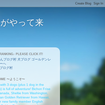
バーがやって来
RANKING♪ PLEASE CLICK IT!
ブログ村
OME 〜ようこそ〜
 with 3 dogs (plus 1 dog in the
 is full of adventure! Bichon Frise
anada, Sheltie from Washington,
an Golden Retriever from Hawaii,
r new family member English