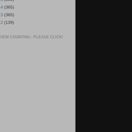
14
(365)
13
(365)
12
(139)
VIEW COUNTING♪ PLEASE CLICK!