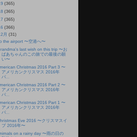
19
(365)
18
(365)
17
(365)
16
(366)
12月
(31)
o the airport 〜空港へ〜
randma's last wish on this trip 〜お
ばあちゃんのこの旅での最後の願
い〜
merican Christmas 2016 Part 3 〜
アメリカンクリスマス 2016年
パ...
merican Christmas 2016 Part 2 〜
アメリカンクリスマス 2016年
パ...
merican Christmas 2016 Part 1 〜
アメリカンクリスマス 2016年
パ...
hristmas Eve 2016 〜クリスマスイ
ブ 2016年〜
nimals on a rainy day 〜雨の日の