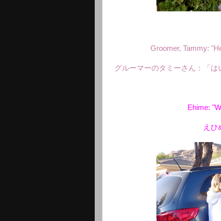
Groomer, Tammy: "Her
グルーマーのタミーさん：「は
Ehime: "We
えひ