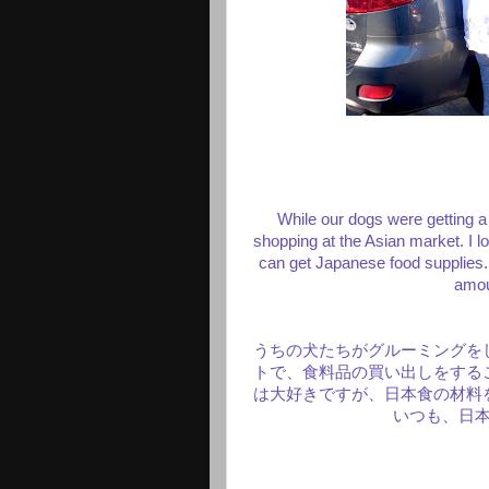
While our dogs were getting 
shopping at the Asian market. I lo
can get Japanese food supplies.
amou
うちの犬たちがグルーミングを
トで、食料品の買い出しをする
は大好きですが、日本食の材料
いつも、日