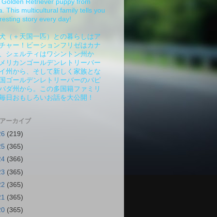
Golden Retriever puppy from
 This multicultural family tells you
resting story every day!
犬（＋天国一匹）との暮らしはア
チャー！ビーションフリゼはカナ
、シェルティはワシントン州か
メリカンゴールデンレトリーバー
イ州から、そして新しく家族とな
国ゴールデンレトリーバーのパピ
バダ州から。この多国籍ファミリ
毎日おもしろいお話を大公開！
 アーカイブ
26
(219)
25
(365)
24
(366)
23
(365)
22
(365)
21
(365)
20
(365)