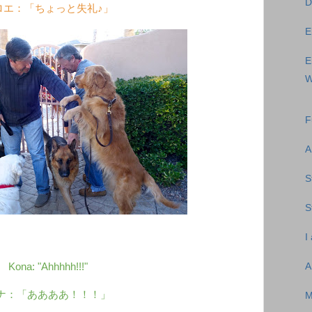
D
ロエ：「ちょっと失礼♪」
E
E
W
F
A
S
S
I
Kona: "Ahhhhh!!!"
A
ナ：「ああああ！！！」
M