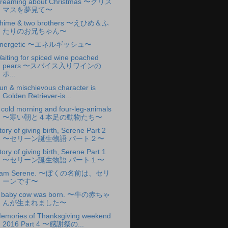
reaming about Christmas 〜クリス
マスを夢見て〜
hime & two brothers 〜えひめ＆ふ
たりのお兄ちゃん〜
nergetic 〜エネルギッシュ〜
aiting for spiced wine poached
pears 〜スパイス入りワインの
ポ...
un & mischievous character is
Golden Retriever-is...
 cold morning and four-leg-animals
〜寒い朝と４本足の動物たち〜
tory of giving birth, Serene Part 2
〜セリーン誕生物語 パート２〜
tory of giving birth, Serene Part 1
〜セリーン誕生物語 パート１〜
 am Serene. 〜ぼくの名前は、セリ
ーンです〜
 baby cow was born. 〜牛の赤ちゃ
んが生まれました〜
emories of Thanksgiving weekend
2016 Part 4 〜感謝祭の...