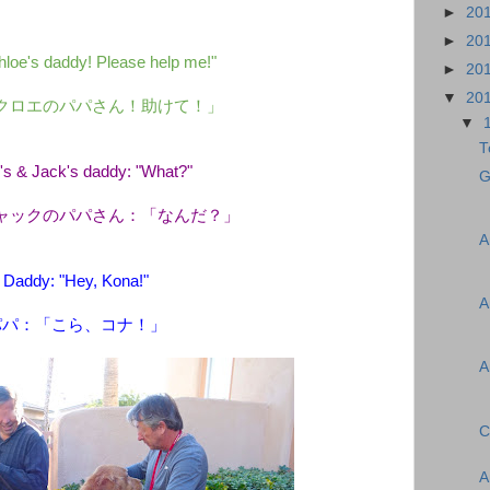
►
20
►
20
hloe's daddy! Please help me!"
►
20
▼
20
クロエのパパさん！助けて！」
▼
T
's & Jack's daddy: "What?"
G
ャックのパパさん：「なんだ？」
A
Daddy: "Hey, Kona!"
A
パパ：「こら、コナ！」
A
C
A