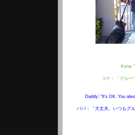
Kona: "
コナ：「グルー
Daddy: "It's OK. You alwa
パパ：「大丈夫。いつもグ