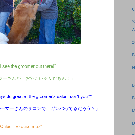
C
S
A
2
B
I see the groomer out there!"
H
マーさんが、お外にいるんだもん！」
L
ys do great at the groomer's salon, don't you?"
B
ルーマーさんのサロンで、ガンバってるだろう？」
M
D
Chloe: "Excuse me♪"