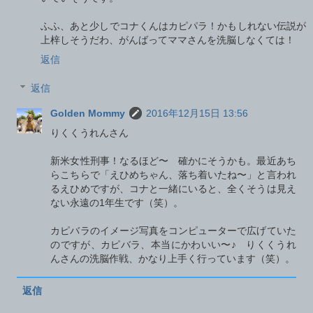
ふふ、あと少しでコナくんはカピパラ！かもしれない伝説が
上梓しそうだわ、がんばってママさんを洗脳しなくては！
返信
返信
Golden Mommy
2016年12月15日 13:56
りくくうれんさん
新米女性刑事！なるほど〜 確かにそうかも。最近あち
らこちらで「えひめちゃん、落ち着いたね〜」と言われ
るえひめですが、コナと一緒にいると、全くそうは見え
ない永遠の1年生です（笑）。
カピバラのイメージ写真をコンピューターで広げていた
のですが、カピバラ、本当にかわいい〜♪ りくくうれ
んさんの洗脳作戦、かなり上手く行っています（笑）。
返信