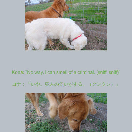
Kona: "No way. I can smell of a criminal. (sniff, sniff)"
コナ：「いや。犯人の匂いがする。（クンクン）」