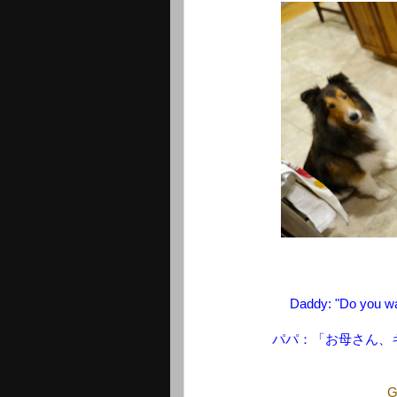
Daddy: "Do you wa
パパ：「お母さん、
G