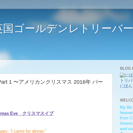
ife 〜英国ゴールデンレトリー
BLOG 
2016 Part 1 〜アメリカンクリスマス 2016年 パー
にほん
WELC
My life
heaven)
istmas Eve クリスマスイブ
from C
Americ
and ou
ppy: "I came for dinner."