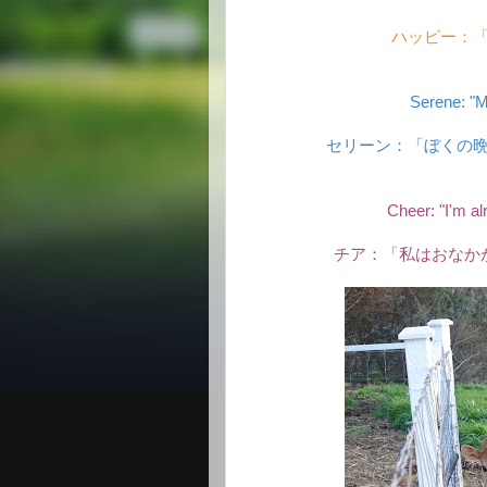
ハッピー：
Serene: "M
セリーン：「ぼくの
Cheer: "I'm al
チア：「私はおなか