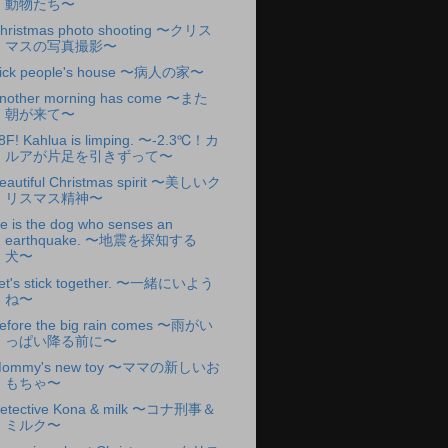
動物たち〜
hristmas photo shooting 〜クリス
マスの写真撮影〜
ick people's house 〜病人の家〜
nother morning has come 〜また
朝が来て〜
8F! Kahlua is limping. 〜-2.3℃！カ
ルアが片足を引きずって〜
eautiful Christmas spirit 〜美しいク
リスマス精神〜
e is the dog who senses an
earthquake. 〜地震を探知する
犬〜
et's stick together. 〜一緒にいよう
ね〜
efore the big rain comes 〜雨がい
っぱい降る前に〜
ommy's new toy 〜ママの新しいお
もちゃ〜
etective Kona & milk 〜コナ刑事＆
ミルク〜