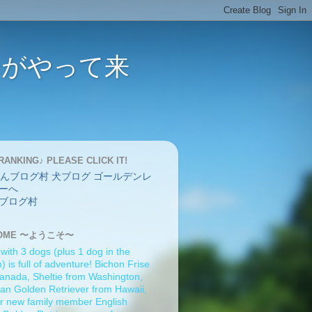
バーがやって来
RANKING♪ PLEASE CLICK IT!
ブログ村
OME 〜ようこそ〜
 with 3 dogs (plus 1 dog in the
 is full of adventure! Bichon Frise
anada, Sheltie from Washington,
an Golden Retriever from Hawaii,
r new family member English