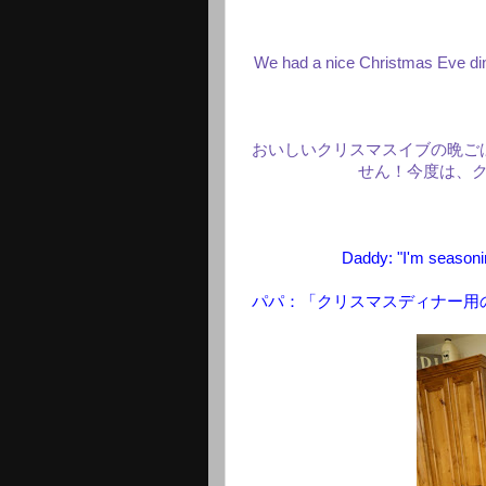
We had a nice Christmas Eve dinn
おいしいクリスマスイブの晩ご
せん！今度は、
Daddy: "I'm seasoni
パパ：「クリスマスディナー用