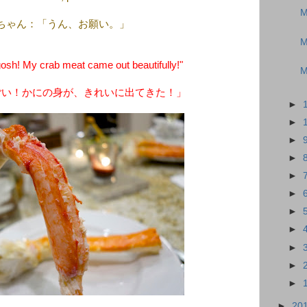
M
ちゃん：「うん、お願い。」
M
h! My crab meat came out beautifully!"
M
ごい！かにの身が、きれいに出てきた！」
►
►
►
►
►
►
►
►
►
►
►
►
20