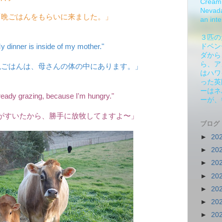
Cream 
Nevada.
「晩ごはんをもらいに来ました。」
an inte
３匹の
y dinner is inside of my mother."
ドベン
ダから
ら、ア
晩ごはんは、母さんの体の中にあります。」
はハワ
った英
ーはネ
ready grazing, because I'm hungry."
ーが、
がすいたから、勝手に放牧してますよ〜」
ブログ
►
20
►
20
►
20
►
20
►
20
►
20
►
20