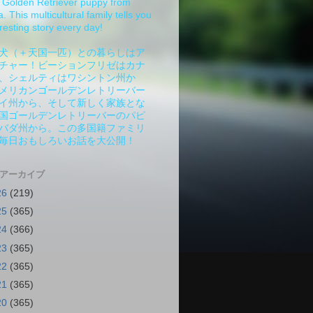
Golden Retriever puppy from
 This multicultural family tells you
resting story every day!
犬（＋天国一匹）との暮らしはア
チャー！ビーションフリゼはカナ
、シェルティはワシントン州か
メリカンゴールデンレトリーバー
イ州から、そして新しく家族とな
国ゴールデンレトリーバーのパピ
バダ州から。この多国籍ファミリ
毎日おもしろいお話を大公開！
 アーカイブ
26
(219)
25
(365)
24
(366)
23
(365)
22
(365)
21
(365)
20
(365)