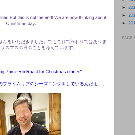
►
20
►
20
er. But this is not the end! We are now thinking about
►
20
Christmas day.
PAGE 
はんをいただきました。でもこれで終わりではありま
クリスマスの日のことを考えています。
ng Prime Rib Roast for Christmas dinner."
のプライムリブのシーズニングをしているんだよ。」