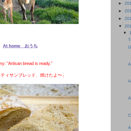
►
20
►
20
►
20
▼
20
▼
T
At home おうち
G
: "Artisan bread is ready."
A
ーティサンブレッド、焼けたよ〜」
A
A
C
A