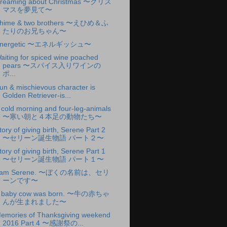
reaming about Christmas 〜クリス
マスを夢見て〜
hime & two brothers 〜えひめ＆ふ
たりのお兄ちゃん〜
nergetic 〜エネルギッシュ〜
aiting for spiced wine poached
pears 〜スパイス入りワインの
ポ...
un & mischievous character is
Golden Retriever-is...
 cold morning and four-leg-animals
〜寒い朝と４本足の動物たち〜
tory of giving birth, Serene Part 2
〜セリーン誕生物語 パート２〜
tory of giving birth, Serene Part 1
〜セリーン誕生物語 パート１〜
 am Serene. 〜ぼくの名前は、セリ
ーンです〜
 baby cow was born. 〜牛の赤ちゃ
んが生まれました〜
emories of Thanksgiving weekend
2016 Part 4 〜感謝祭の...