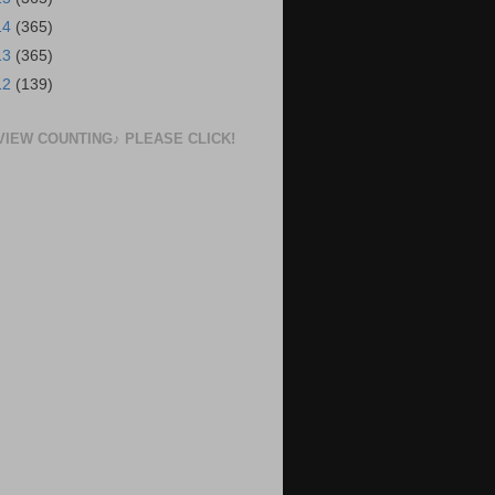
14
(365)
13
(365)
12
(139)
VIEW COUNTING♪ PLEASE CLICK!