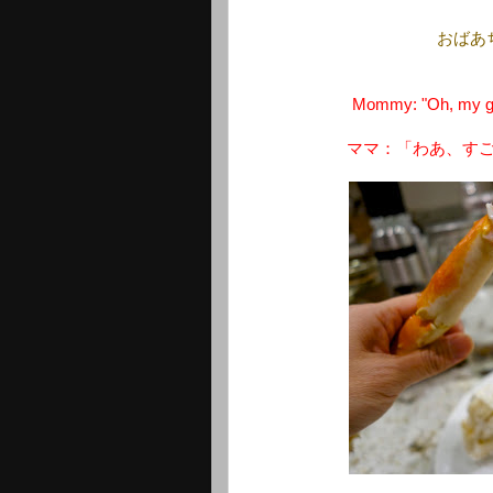
おばあ
Mommy: "Oh, my gos
ママ：「わあ、す