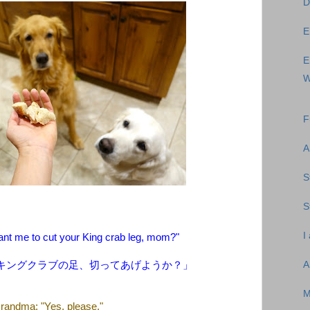
D
E
E
W
F
A
S
S
I
nt me to cut your King crab leg, mom?"
キングクラブの足、切ってあげようか？」
A
M
randma: "Yes, please."