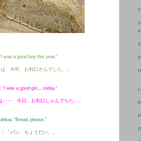
C
S
A
2
"I was a good boy this year."
B
くは、今年、お利口さんでした。」
H
"I was a good girl.... today."
L
は‥‥ 今日、お利口しゃんでちた。」
B
M
ahlua: "Bread, please."
D
ア：「パン、ちょうだい。」