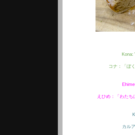
Kona: 
コナ：「ぼ
Ehime: 
えひめ：「わたち
K
カル