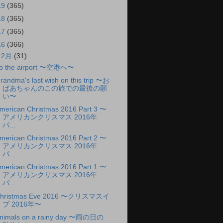
19
(365)
18
(365)
17
(365)
16
(366)
12月
(31)
o the airport 〜空港へ〜
randma's last wish on this trip 〜お
ばあちゃんのこの旅での最後の願
い〜
merican Christmas 2016 Part 3 〜
アメリカンクリスマス 2016年
パ...
merican Christmas 2016 Part 2 〜
アメリカンクリスマス 2016年
パ...
merican Christmas 2016 Part 1 〜
アメリカンクリスマス 2016年
パ...
hristmas Eve 2016 〜クリスマスイ
ブ 2016年〜
nimals on a rainy day 〜雨の日の