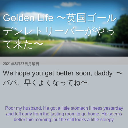
Golden Life 〜英国ゴール
デンレトリーバーがやっ
て来た〜
2021年8月23日月曜日
We hope you get better soon, daddy. 〜
パパ、早くよくなってね〜
Poor my husband. He got a little stomach illness yesterday
and left early from the tasting room to go home. He seems
better this morning, but he still looks a little sleepy.