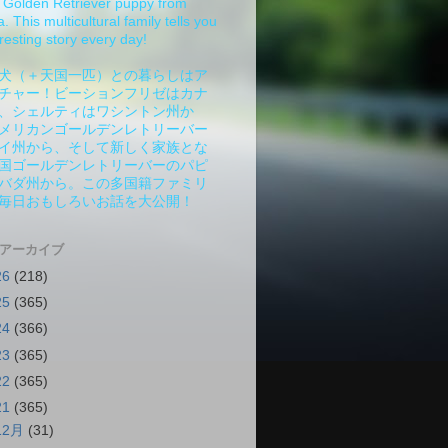
Golden Retriever puppy from
 This multicultural family tells you
resting story every day!
犬（＋天国一匹）との暮らしはア
チャー！ビーションフリゼはカナ
、シェルティはワシントン州か
メリカンゴールデンレトリーバー
イ州から、そして新しく家族とな
国ゴールデンレトリーバーのパピ
バダ州から。この多国籍ファミリ
毎日おもしろいお話を大公開！
 アーカイブ
26
(218)
25
(365)
24
(366)
23
(365)
22
(365)
21
(365)
12月
(31)