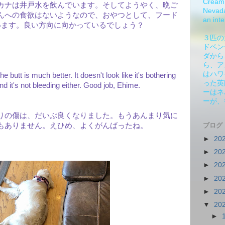
Cream 
カナは井戸水を飲んでいます。そしてようやく、晩ご
Nevada.
んへの食欲はないようなので、おやつとして、フード
an inte
います。良い方向に向かっているでしょう？
３匹の
ドベン
ダから
ら、ア
はハワ
 butt is much better. It doesn't look like it's bothering
った英
 it's not bleeding either. Good job, Ehime.
ーはネ
ーが、
りの傷は、だいぶ良くなりました。もうあんまり気に
もありません。えひめ、よくがんばったね。
ブログ
►
20
►
20
►
20
►
20
►
20
▼
20
►