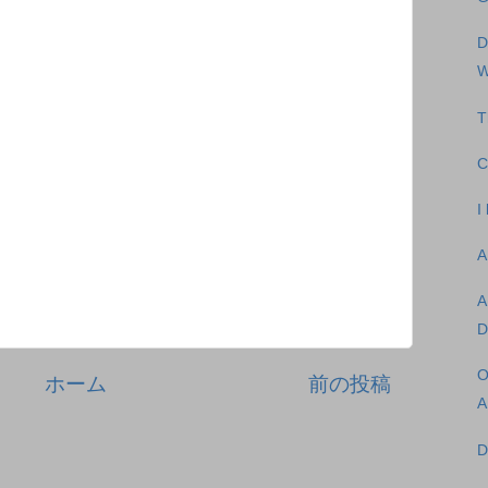
D
W
T
C
I
A
A
D
O
ホーム
前の投稿
A
D