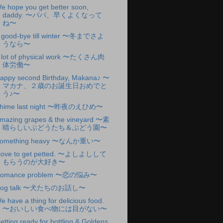
e hope you get better soon,
daddy. 〜パパ、早くよくなって
ね〜
 good-bye till winter 〜冬までさよ
うなら〜
 lot of physical work 〜たくさん肉
体労働〜
appy second Birthday, Makana♪ 〜
マカナ、２歳のお誕生日おめでと
う♪〜
hime last night 〜昨夜のえひめ〜
mazing grapes & the vineyard 〜素
晴らしいぶどうたち＆ぶどう園〜
omething heavy 〜なんか重い〜
 love to get petted. 〜よしよしして
もらうのが大好き〜
omance problem 〜恋の悩み〜
og talk 〜犬たちのお話し〜
e have a thing for delicious food.
〜おいしい食べ物には目がない〜
etting ready for bottling & Goldens