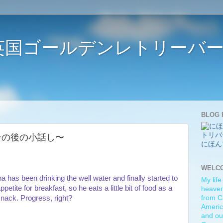
ife 〜英国ゴールデンレトリー
BLOG 
ory 〜その後の小話し〜
にほん
WELC
a has been drinking the well water and finally started to
My life
etite for breakfast, so he eats a little bit of food as a
heaven)
nack. Progress, right?
from C
Americ
and ou