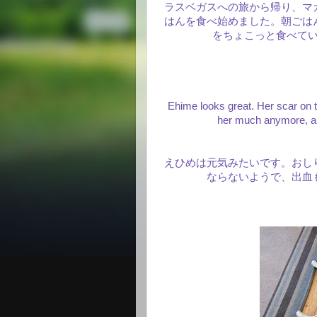
ラスベガスへの旅から帰り、マ
はんを食べ始めました。朝ごは
をちょこっと食べて
Ehime looks great. Her scar on the
her much anymore, and
えひめは元気みたいです。おし
ならないようで、出血