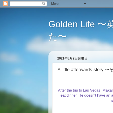
Golden L
た〜
2021年8月2日月曜日
A little afterwards-st
After the trip to Las Vegas, Makan
eat dinner. He doesn't have an app
s