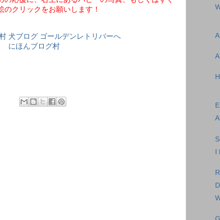
W
絵のクリックをお願いします！
A
にほんブログ村
A
H
E
A
S
I
R
D
W
G