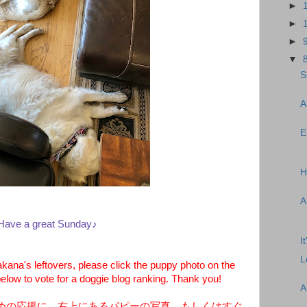
►
►
►
▼
S
A
E
H
A
Have a great Sunday♪
I
L
ana's leftovers, please click the puppy photo on the
below to vote for a doggie blog ranking. Thank you!
A
めの応援に、右上にあるパピーの写真、もしくはすぐ