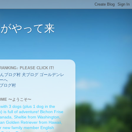
バーがやって来
RANKING♪ PLEASE CLICK IT!
ブログ村
OME 〜ようこそ〜
 with 3 dogs (plus 1 dog in the
 is full of adventure! Bichon Frise
anada, Sheltie from Washington,
an Golden Retriever from Hawaii,
r new family member English