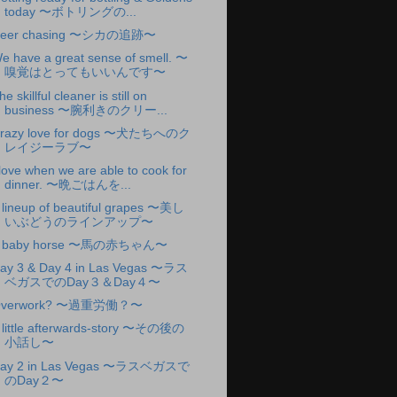
today 〜ボトリングの...
eer chasing 〜シカの追跡〜
e have a great sense of smell. 〜
嗅覚はとってもいいんです〜
he skillful cleaner is still on
business 〜腕利きのクリー...
razy love for dogs 〜犬たちへのク
レイジーラブ〜
 love when we are able to cook for
dinner. 〜晩ごはんを...
 lineup of beautiful grapes 〜美し
いぶどうのラインアップ〜
 baby horse 〜馬の赤ちゃん〜
ay 3 & Day 4 in Las Vegas 〜ラス
ベガスでのDay３＆Day４〜
verwork? 〜過重労働？〜
 little afterwards-story 〜その後の
小話し〜
ay 2 in Las Vegas 〜ラスベガスで
のDay２〜