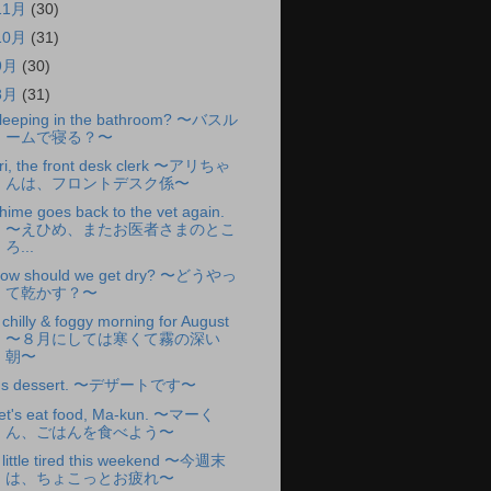
11月
(30)
10月
(31)
9月
(30)
8月
(31)
leeping in the bathroom? 〜バスル
ームで寝る？〜
ri, the front desk clerk 〜アリちゃ
んは、フロントデスク係〜
hime goes back to the vet again.
〜えひめ、またお医者さまのとこ
ろ...
ow should we get dry? 〜どうやっ
て乾かす？〜
 chilly & foggy morning for August
〜８月にしては寒くて霧の深い
朝〜
t's dessert. 〜デザートです〜
et's eat food, Ma-kun. 〜マーく
ん、ごはんを食べよう〜
 little tired this weekend 〜今週末
は、ちょこっとお疲れ〜