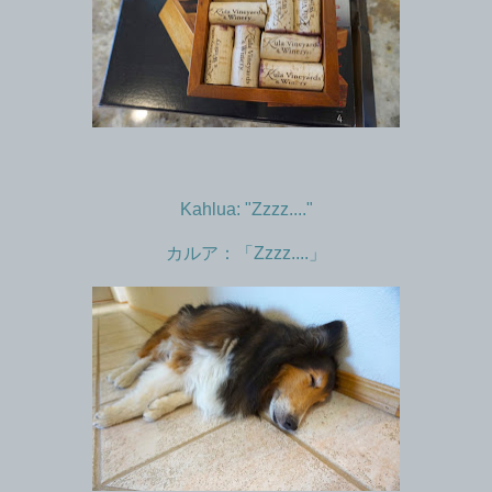
Kahlua: "Zzzz...."
カルア：「Zzzz....」