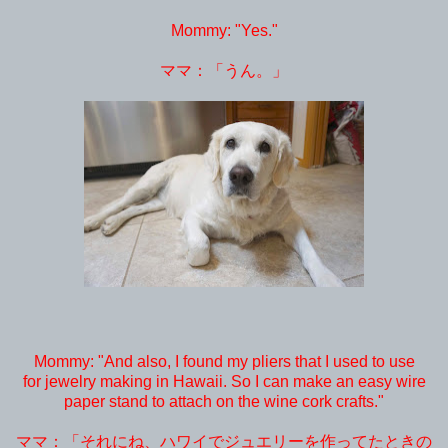
Mommy: "Yes."
ママ：「うん。」
Mommy: "And also, I found my pliers that I used to use
for jewelry making in Hawaii. So I can make an easy wire
paper stand to attach on the wine cork crafts."
ママ：「それにね、ハワイでジュエリーを作ってたときの