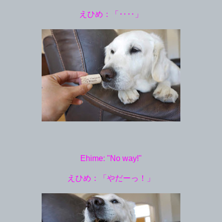
えひめ：「‥‥」
Ehime: "No way!"
えひめ：「やだーっ！」