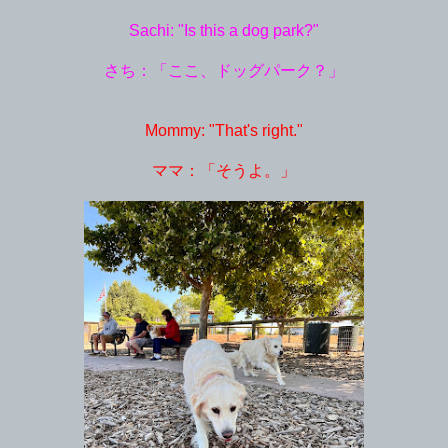
Sachi: "Is this a dog park?"
さち：「ここ、ドッグパーク？」
Mommy: "That's right."
ママ：「そうよ。」