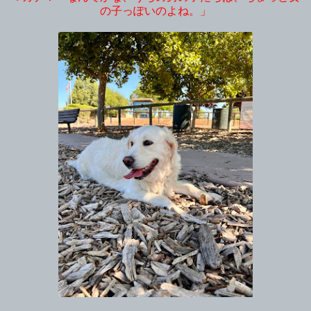
の子っぽいのよね。」