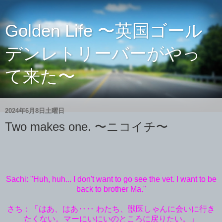
Golden Life 〜英国ゴール
デンレトリーバーがやっ
て来た〜
2024年6月8日土曜日
Two makes one. 〜ニコイチ〜
Sachi: "Huh, huh... I don't want to go see the vet. I want to be
back to brother Ma."
さち：「はあ、はあ‥‥ わたち、獣医しゃんに会いに行き
たくない。マーにいにいのところに戻りたい。」