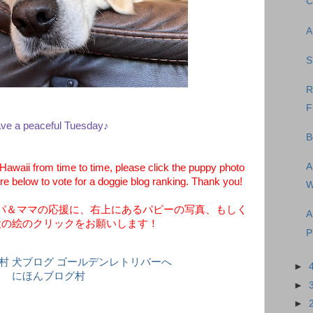
C
A
S
R
F
ve a peaceful Tuesday♪
B
A
aii from time to time, please click the puppy photo
ure below to vote for a doggie blog ranking. Thank you!
W
パ＆ママの応援に、右上にあるパピーの写真、もしく
A
犬の絵のクリックをお願いします！
P
►
にほんブログ村
►
►