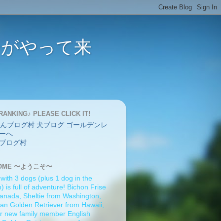
バーがやって来
RANKING♪ PLEASE CLICK IT!
ブログ村
OME 〜ようこそ〜
 with 3 dogs (plus 1 dog in the
 is full of adventure! Bichon Frise
anada, Sheltie from Washington,
an Golden Retriever from Hawaii,
r new family member English