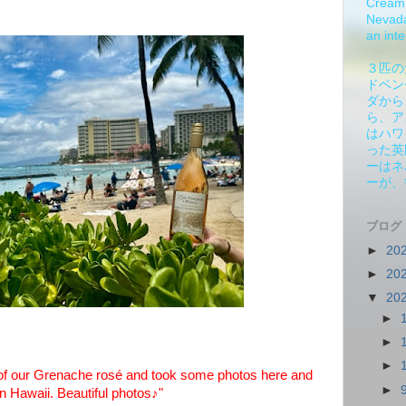
Cream 
Nevada.
an inte
３匹の
ドベン
ダから
ら、ア
はハワ
った英
ーはネ
ーが、
ブログ
►
20
►
20
▼
20
►
►
►
of our Grenache rosé and took some photos here and
►
in Hawaii. Beautiful photos♪"