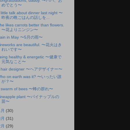
ongratulations, daddy. 〜パパ、お
めでとう〜
 little talk about dinner last night 〜
昨夜の晩ごはんの話しを...
he likes carrots better than flowers.
〜花よりニンジン〜
ain in May 〜5月の雨〜
ireworks are beautiful. 〜花火はき
れいです〜
eing healthy & energetic 〜健康で
元気なこと〜
 hair designer 〜ヘアデザイナー〜
ho on earth was it? 〜いったい誰
が？〜
 swarm of bees 〜蜂の群れ〜
ineapple plant 〜パイナップルの
苗〜
4月
(30)
3月
(31)
2月
(29)