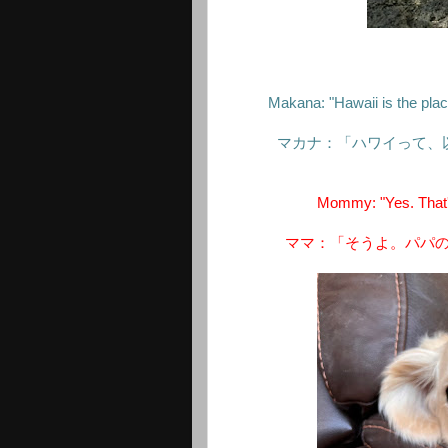
Makana: "Hawaii is the plac
マカナ：「ハワイって、
Mommy: "Yes. That's
ママ：「そうよ。パパ