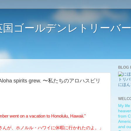
ife 〜英国ゴールデンレトリー
BLOG 
 our Aloha spirits grew. 〜私たちのアロハスピリ
にほん
WELC
My life
heaven)
r went on a vacation to Honolulu, Hawaii."
from C
Americ
and ou
さんが、ホノルル・ハワイに休暇に行かれたのよ。」