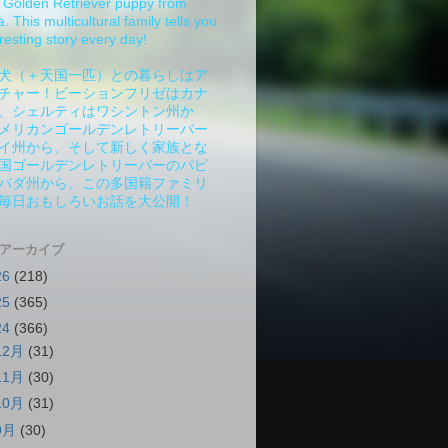
Golden Retriever puppy from
 This multicultural family tells you
resting story every day!
犬（＋天国一匹）との暮らしはア
チャー！ビーションフリゼはカナ
、シェルティはワシントン州か
メリカンゴールデンレトリーバー
イ州から、そして新しく家族とな
国ゴールデンレトリーバーのパピ
バダ州から。この多国籍ファミリ
毎日おもしろいお話を大公開！
 アーカイブ
26
(218)
25
(365)
24
(366)
12月
(31)
11月
(30)
10月
(31)
9月
(30)