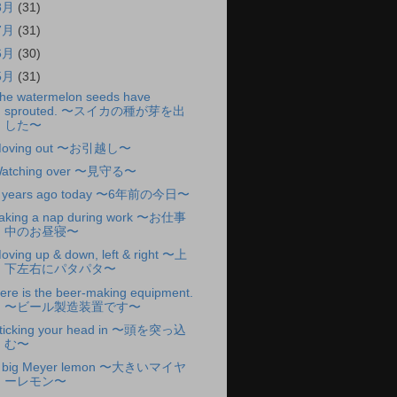
8月
(31)
7月
(31)
6月
(30)
5月
(31)
he watermelon seeds have
sprouted. 〜スイカの種が芽を出
した〜
oving out 〜お引越し〜
atching over 〜見守る〜
 years ago today 〜6年前の今日〜
aking a nap during work 〜お仕事
中のお昼寝〜
oving up & down, left & right 〜上
下左右にパタパタ〜
ere is the beer-making equipment.
〜ビール製造装置です〜
ticking your head in 〜頭を突っ込
む〜
 big Meyer lemon 〜大きいマイヤ
ーレモン〜