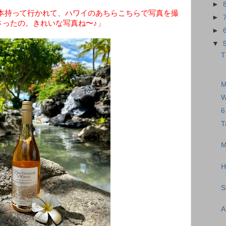
►
本持って行かれて、ハワイのあちらこちらで写真を撮
►
さったの。きれいな写真ね〜♪」
►
▼
T
M
W
6
T
M
H
S
A