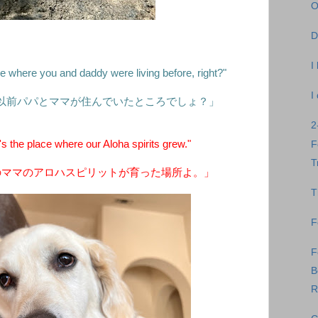
O
D
I
e where you and daddy were living before, right?"
I
以前パパとママが住んでいたところでしょ？」
2
 the place where our Aloha spirits grew."
T
のママのアロハスピリットが育った場所よ。」
T
F
F
B
R