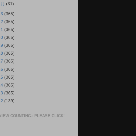
1月
(31)
23
(365)
22
(365)
21
(365)
20
(365)
19
(365)
18
(365)
17
(365)
16
(366)
15
(365)
14
(365)
13
(365)
12
(139)
VIEW COUNTING♪ PLEASE CLICK!