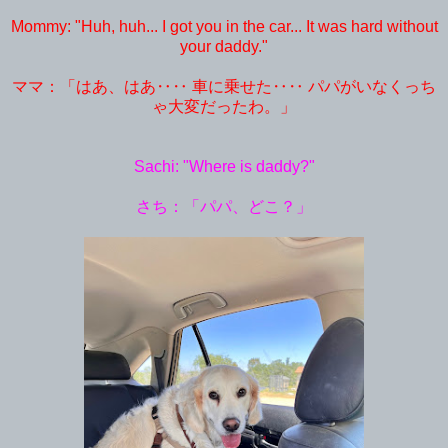
Mommy: "Huh, huh... I got you in the car... It was hard without
your daddy."
ママ：「はあ、はあ‥‥ 車に乗せた‥‥ パパがいなくっち
ゃ大変だったわ。」
Sachi: "Where is daddy?"
さち：「パパ、どこ？」