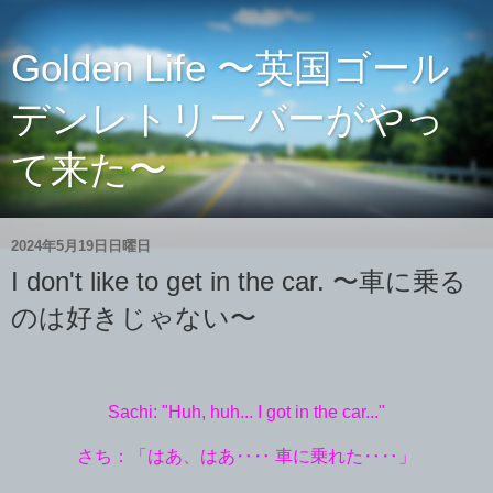
Golden Life 〜英国ゴール
デンレトリーバーがやっ
て来た〜
2024年5月19日日曜日
I don't like to get in the car. 〜車に乗る
のは好きじゃない〜
Sachi: "Huh, huh... I got in the car..."
さち：「はあ、はあ‥‥ 車に乗れた‥‥」