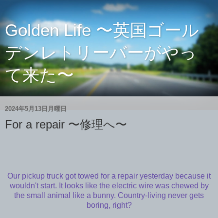
Golden Life 〜英国ゴール
デンレトリーバーがやっ
て来た〜
2024年5月13日月曜日
For a repair 〜修理へ〜
Our pickup truck got towed for a repair yesterday because it
wouldn't start. It looks like the electric wire was chewed by
the small animal like a bunny. Country-living never gets
boring, right?