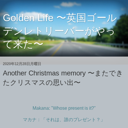
Golden Life 〜英国ゴール
デンレトリーバーがやっ
て来た〜
2020年12月28日月曜日
Another Christmas memory 〜またでき
たクリスマスの思い出〜
Makana: "Whose present is it?"
マカナ：「それは、誰のプレゼント？」