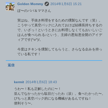
Golden Mommy
2014年1月6日 15:21
ぽ〜のパパ＆ママさん
実はね、手抜き料理をするための燻製なんです（笑）。
こうやって真空パックに入れておけば結構長持ちするの
で、いざっ！というときにお料理しなくてもおいしいご
はんが食べられる♪という、主婦の悪知恵全開のアイデ
ィアです(^o^)/。
今度はチキンを燻製してもらうと、さらなる企みを持っ
ている私です！
返信
kermit
2014年1月6日 18:43
うわ〜！私も正解したのに〜！
並んでなかったから駄目だったわ（涙）。食べたかった〜。
ぴちっと真空パック的になる機械があるんですね！
便利そう〜。