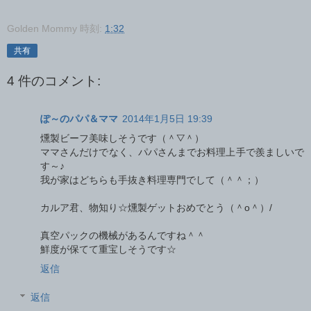
Golden Mommy
時刻:
1:32
共有
4 件のコメント:
ぽ～のパパ＆ママ
2014年1月5日 19:39
燻製ビーフ美味しそうです（＾▽＾）
ママさんだけでなく、パパさんまでお料理上手で羨ましいで
す～♪
我が家はどちらも手抜き料理専門でして（＾＾；）
カルア君、物知り☆燻製ゲットおめでとう（＾o＾）/
真空パックの機械があるんですね＾＾
鮮度が保てて重宝しそうです☆
返信
返信