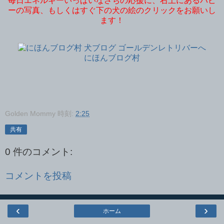
毎日エネルギーいっぱいなさちの応援に、右上にあるパピ
ーの写真、もしくはすぐ下の犬の絵のクリックをお願いし
ます！
にほんブログ村
Golden Mommy
時刻:
2:25
共有
0 件のコメント:
コメントを投稿
‹
›
ホーム