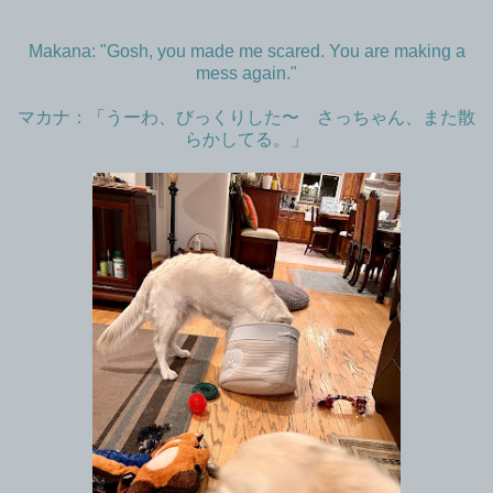
Makana: "Gosh, you made me scared. You are making a
mess again."
マカナ：「うーわ、びっくりした〜 さっちゃん、また散
らかしてる。」