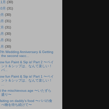
11月
(30)
10月
(31)
9月
(30)
8月
(31)
7月
(31)
6月
(30)
5月
(31)
4月
(30)
7th Wedding Anniversary & Getting
the second vacc...
ow fun Paint & Sip is! Part 2 〜ペイ
ント＆シップは、なんて楽しい！
パ...
ow fun Paint & Sip is! Part 1 〜ペイ
ント＆シップは、なんて楽しい！
...
t the mischievous age 〜いたずら
盛り〜
aiting on daddy's food 〜パパの食
べ物を待ち続けて〜