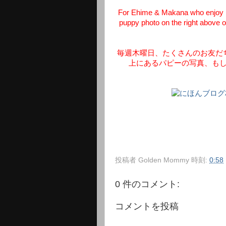
For Ehime & Makana who enjoy me
puppy photo on the right above or
毎週木曜日、たくさんのお友だ
上にあるパピーの写真、も
投稿者
Golden Mommy
時刻:
0:58
0 件のコメント:
コメントを投稿