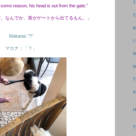
T
or some reason, his head is out from the gate."
T
だ。なんでか、首がゲートから出てるもん。」
B
Makana: "?"
I
マカナ：「？」
W
M
T
A
H
T