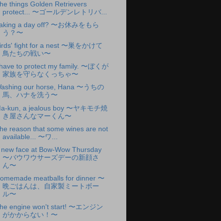
he things Golden Retrievers
protect... 〜ゴールデンレトリバ...
aking a day off? 〜お休みをもら
う？〜
irds' fight for a nest 〜巣をかけて
鳥たちの戦い〜
 have to protect my family. 〜ぼくが
家族を守らなくっちゃ〜
ashing our horse, Hana 〜うちの
馬、ハナを洗う〜
a-kun, a jealous boy 〜ヤキモチ焼
き屋さんなマーくん〜
he reason that some wines are not
available... 〜ワ...
 new face at Bow-Wow Thursday
〜バウワウサーズデーの新顔さ
ん〜
omemade meatballs for dinner 〜
晩ごはんは、自家製ミートボー
ル〜
he engine won't start! 〜エンジン
がかからない！〜