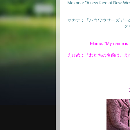
Makana: "A new face at Bow-Wow
マカナ：「バウワウサーズデー
ク
Ehime: "My name is Eh
えひめ：「わたちの名前は、え