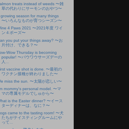
almon treats instead of weeds 〜雑
草の代わりにサーモンのおやつ〜
 growing season for many things
〜いろんなものが育つシーズン〜
ine 4 Paws 2021 〜2021年度 ワイ
ン４ポーズ〜
an you put your things away? 〜お
片付け、できる？〜
ow-Wow Thursday is becoming
popular! 〜バウワウサーズデーの
人...
irst vaccine shot is done. 〜最初の
ワクチン接種が終わりました〜
e miss the sun. 〜太陽が恋しい〜
'm mommy's personal model. 〜マ
マの専属モデルでしゅから〜
hat is the Easter dinner? 〜イース
ターディナーは、なに？〜
ogs came to the tasting room! 〜犬
たちがテイスティングルームにや
って...