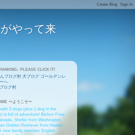
バーがやって来
RANKING♪ PLEASE CLICK IT!
ブログ村
OME 〜ようこそ〜
 with 3 dogs (plus 1 dog in the
 is full of adventure! Bichon Frise
anada, Sheltie from Washington,
an Golden Retriever from Hawaii,
r new family member English