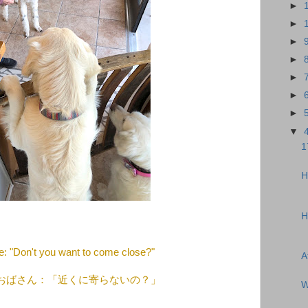
►
►
►
►
►
►
►
▼
1
H
H
ie: "Don't you want to come close?"
A
おばさん：「近くに寄らないの？」
W