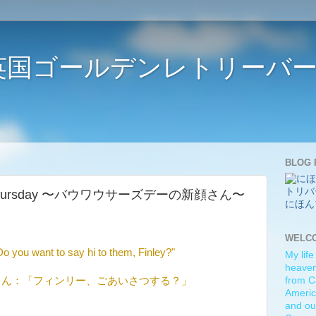
ife 〜英国ゴールデンレトリー
BLOG 
Wow Thursday 〜バウワウサーズデーの新顔さん〜
にほん
WELC
Do you want to say hi to them, Finley?"
My life
heaven)
さん：「フィンリー、ごあいさつする？」
from C
Americ
and ou