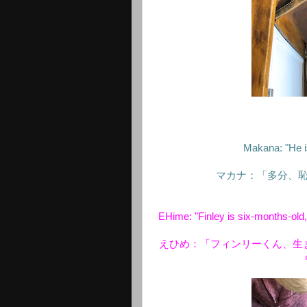
Makana: "He is
マカナ：「多分、
EHime: "Finley is six-months-old, i
えひめ：「フィンリーくん、生