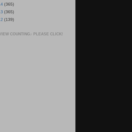
14
(365)
13
(365)
12
(139)
VIEW COUNTING♪ PLEASE CLICK!