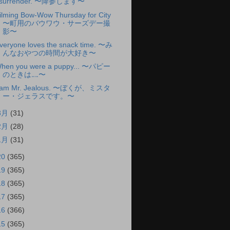
 surrender. 〜降参します〜
ilming Bow-Wow Thursday for City
〜町用のバウワウ・サーズデー撮
影〜
veryone loves the snack time. 〜み
んなおやつの時間が大好き〜
hen you were a puppy... 〜パピー
のときは‥‥〜
 am Mr. Jealous. 〜ぼくが、ミスタ
ー・ジェラスです。〜
3月
(31)
2月
(28)
1月
(31)
20
(365)
19
(365)
18
(365)
17
(365)
16
(366)
15
(365)