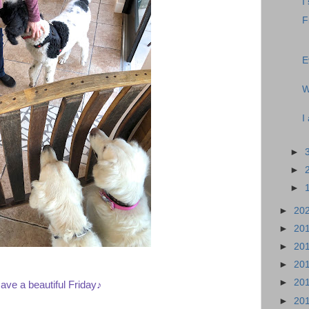
I
F
E
W
I
►
►
►
►
20
►
20
►
20
►
20
►
20
ave a beautiful Friday♪
►
20