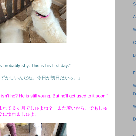
S
A
W
C
B
 probably shy. This is his first day."
F
恥ずかしいんだね。今日が初日だから。」
W
I
sn't he? He is still young. But he'll get used to it soon."
W
まれて６ヶ月でしゅよね？ まだ若いから。でもしゅ
ぐに慣れましゅよ。」
D