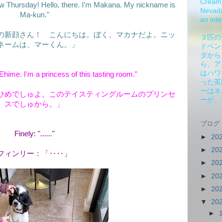
Cream 
 Thursday! Hello, there. I'm Makana. My nickname is
Nevada.
Ma-kun."
an inte
の新顔さん！ こんにちは。ぼく、マカナだよ。ニッ
３匹の
ネームは、マーくん。」
ドベン
ダから
ら、ア
はハワ
ime. I'm a princess of this tasting room."
った英
ーはネ
ひめでしゅよ。このテイスティングルームのプリンセ
ーが、
スでしゅから。」
ブログ
Finely: "......"
►
20
►
20
フィンリー：「‥‥」
►
20
►
20
►
20
▼
20
►