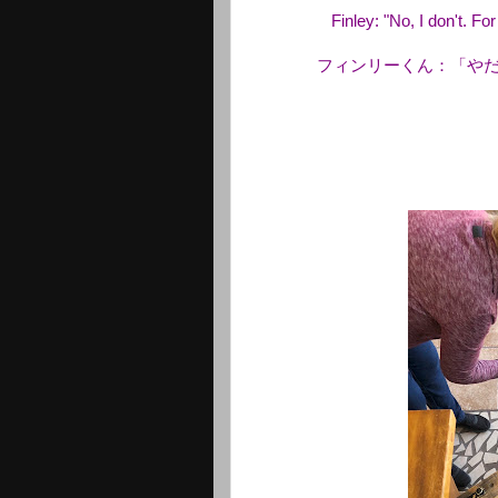
Finley: "No, I don't. F
フィンリーくん：「や