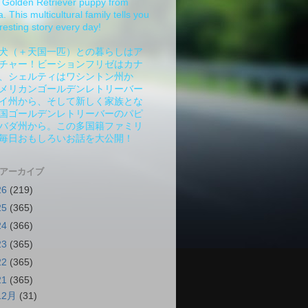
Golden Retriever puppy from
 This multicultural family tells you
resting story every day!
犬（＋天国一匹）との暮らしはア
チャー！ビーションフリゼはカナ
、シェルティはワシントン州か
メリカンゴールデンレトリーバー
イ州から、そして新しく家族とな
国ゴールデンレトリーバーのパピ
バダ州から。この多国籍ファミリ
毎日おもしろいお話を大公開！
 アーカイブ
26
(219)
25
(365)
24
(366)
23
(365)
22
(365)
21
(365)
12月
(31)