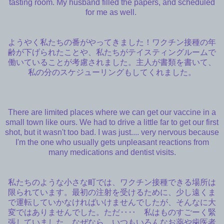
tasting room. My husband filled the papers, and scheduled
for me as well.
ようやく私たちの番がやってきました！ワクチン接種の年
齢が下げられたことや、私たちがテイスティングルームで
働いていることが考慮されました。主人が書類を書いて、
私の分のスケジューリングもしてくれました。
There are limited places where we can get our vaccine in a
small town like ours. We had to drive a little far to get our first
shot, but it wasn't too bad. I was just.... very nervous because
I'm the one who usually gets unpleasant reactions from
many medications and dentist visits.
私たちのような小さな町では、ワクチン接種できる場所は
限られています。最初の注射を受けるために、少し遠くま
で運転していかなければいけませんでしたが、そんなに大
変ではありませんでした。ただ‥‥ 私はものすごーく緊
張していました。なぜなら、いつもいろんなお薬や歯医者