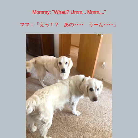
Mommy: "What!? Umm... Mmm...."
ママ：「えっ！？ あの‥‥ うーん‥‥」