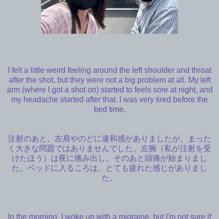
I felt a little weird feeling around the left shoulder and throat
after the shot, but they were not a big problem at all. My left
arm (where I got a shot on) started to feels sore at night, and
my headache started after that. I was very tired before the
bed time.
注射のあと、左肩やのどに違和感がありましたが、まった
く大きな問題ではありませんでした。左腕（私が注射を受
けたほう）は夜に痛み出し、そのあと頭痛が始まりまし
た。ベッドに入るころは、とても疲れた感じがありまし
た。
In the morning, I woke up with a migraine, but I'm not sure if