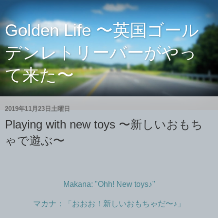
Golden Life 〜英国ゴール
デンレトリーバーがやっ
て来た〜
2019年11月23日土曜日
Playing with new toys 〜新しいおもち
ゃで遊ぶ〜
Makana: "Ohh! New toys♪"
マカナ：「おおお！新しいおもちゃだ〜♪」