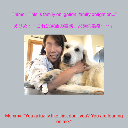
Ehime: "This is family obligation, family obligation..."
えひめ：「これは家族の義務、家族の義務‥‥」
Mommy: "You actually like this, don't you? You are leaning
on me."