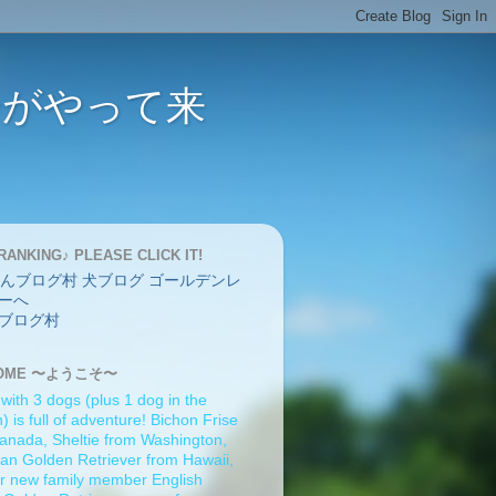
バーがやって来
RANKING♪ PLEASE CLICK IT!
ブログ村
OME 〜ようこそ〜
 with 3 dogs (plus 1 dog in the
 is full of adventure! Bichon Frise
anada, Sheltie from Washington,
an Golden Retriever from Hawaii,
r new family member English