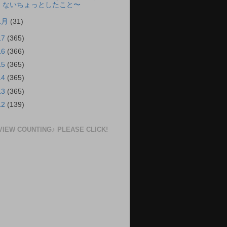
ないちょっとしたこと〜
1月
(31)
17
(365)
16
(366)
15
(365)
14
(365)
13
(365)
12
(139)
VIEW COUNTING♪ PLEASE CLICK!