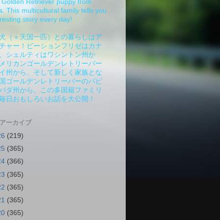
Golden Retriever puppy from
 This multicultural family tells you
resting story every day!
犬（＋天国一匹）との暮らしはア
チャー！ビーションフリゼはカナ
、シェルティはワシントン州か
メリカンゴールデンレトリーバー
イ州から、そして新しく家族とな
国ゴールデンレトリーバーのパピ
バダ州から。この多国籍ファミリ
毎日おもしろいお話を大公開！
 アーカイブ
26
(219)
25
(365)
24
(366)
23
(365)
22
(365)
21
(365)
20
(365)