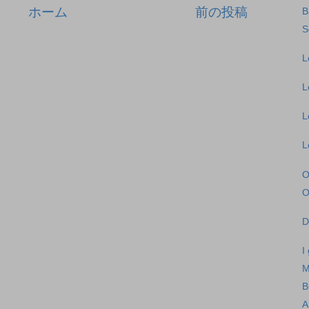
ホーム
前の投稿
B
S
L
L
L
L
O
O
D
I
B
A