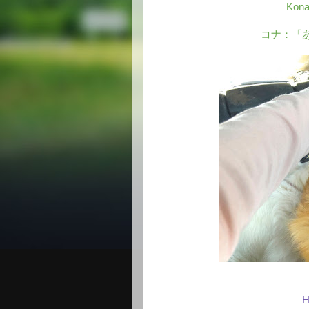
Kona
コナ：「
H