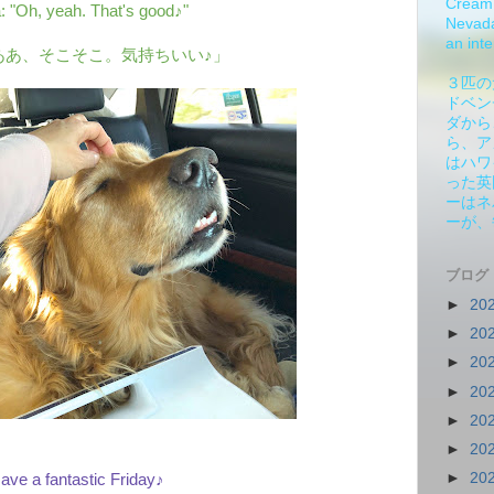
Cream 
: "Oh, yeah. That's good♪"
Nevada.
an inte
ああ、そこそこ。気持ちいい♪」
３匹の
ドベン
ダから
ら、ア
はハワ
った英
ーはネ
ーが、
ブログ
►
20
►
20
►
20
►
20
►
20
►
20
►
20
ave a fantastic Friday♪