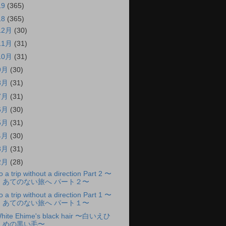
19
(365)
18
(365)
12月
(30)
11月
(31)
10月
(31)
9月
(30)
8月
(31)
7月
(31)
6月
(30)
5月
(31)
4月
(30)
3月
(31)
2月
(28)
o a trip without a direction Part 2 〜
あてのない旅へ パート２〜
o a trip without a direction Part 1 〜
あてのない旅へ パート１〜
hite Ehime's black hair 〜白いえひ
めの黒い毛〜