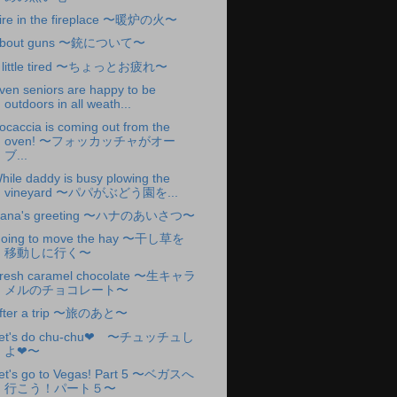
ire in the fireplace 〜暖炉の火〜
bout guns 〜銃について〜
 little tired 〜ちょっとお疲れ〜
ven seniors are happy to be
outdoors in all weath...
ocaccia is coming out from the
oven! 〜フォッカッチャがオー
ブ...
hile daddy is busy plowing the
vineyard 〜パパがぶどう園を...
ana's greeting 〜ハナのあいさつ〜
oing to move the hay 〜干し草を
移動しに行く〜
resh caramel chocolate 〜生キャラ
メルのチョコレート〜
fter a trip 〜旅のあと〜
et's do chu-chu❤︎ 〜チュッチュし
よ❤︎〜
et's go to Vegas! Part 5 〜ベガスへ
行こう！パート５〜