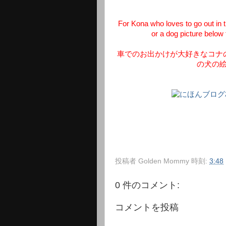
For Kona who loves to go out in t
or a dog picture below 
車でのお出かけが大好きなコナ
の犬の
投稿者
Golden Mommy
時刻:
3:48
0 件のコメント:
コメントを投稿