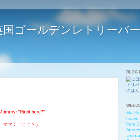
ife 〜英国ゴールデンレトリー
BLOG 
にほん
WELC
Mommy: "Right here?"
My life
heaven)
ママ：「ここ？」
from C
Americ
and ou