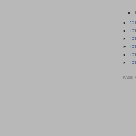
►
►
20
►
20
►
20
►
20
►
20
►
20
PAGE 