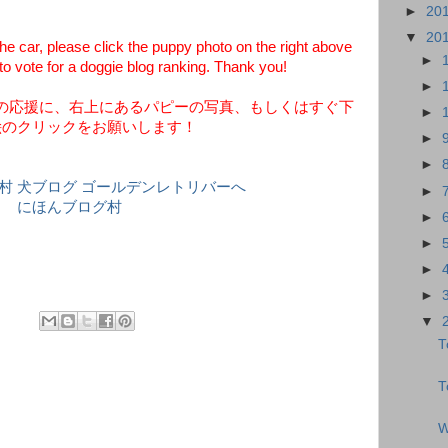
►
20
▼
20
he car, please click the puppy photo on the right above
►
to vote for a doggie blog ranking. Thank you!
►
の応援に、右上にあるパピーの写真、もしくはすぐ下
►
絵のクリックをお願いします！
►
►
►
にほんブログ村
►
►
►
►
▼
T
T
W