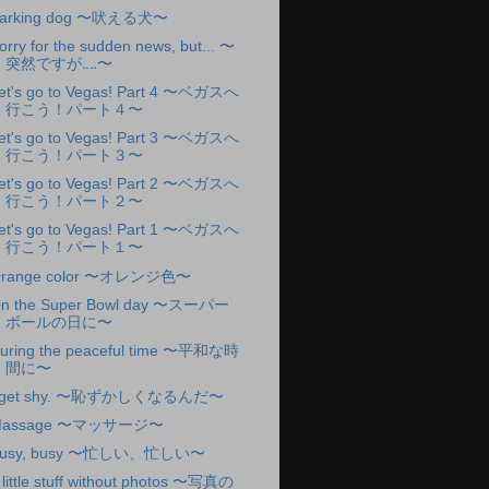
arking dog 〜吠える犬〜
orry for the sudden news, but... 〜
突然ですが‥‥〜
et's go to Vegas! Part 4 〜ベガスへ
行こう！パート４〜
et's go to Vegas! Part 3 〜ベガスへ
行こう！パート３〜
et's go to Vegas! Part 2 〜ベガスへ
行こう！パート２〜
et's go to Vegas! Part 1 〜ベガスへ
行こう！パート１〜
range color 〜オレンジ色〜
n the Super Bowl day 〜スーパー
ボールの日に〜
uring the peaceful time 〜平和な時
間に〜
 get shy. 〜恥ずかしくなるんだ〜
Massage 〜マッサージ〜
usy, busy 〜忙しい、忙しい〜
 little stuff without photos 〜写真の