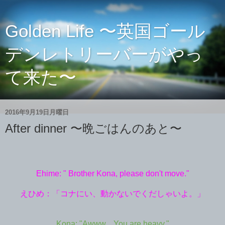
Golden Life 〜英国ゴール
デンレトリーバーがやっ
て来た〜
2016年9月19日月曜日
After dinner 〜晩ごはんのあと〜
Ehime: " Brother Kona, please don't move."
えひめ：「コナにい、動かないでくだしゃいよ。」
Kona: "Awww... You are heavy."