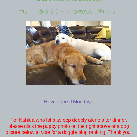
コナ：「あううう‥‥ ひめたん、重い。」
Have a great Monday♪
For Kahlua who falls asleep deeply alone after dinner,
please click the puppy photo on the right above or a dog
picture below to vote for a doggie blog ranking. Thank you!